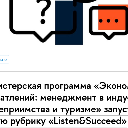
льно
истерская программа «Эконо
чатлений: менеджмент в инду
еприимства и туризме» запус
ую рубрику «Listen&Succeed»