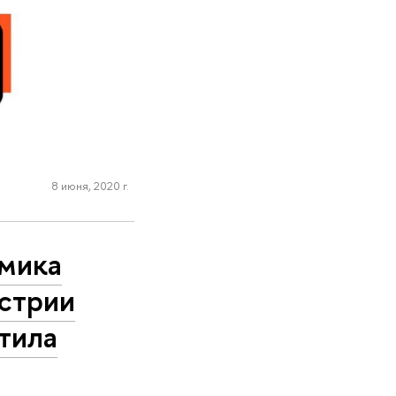
8 июня, 2020 г.
мика
стрии
тила