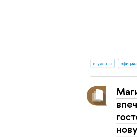
студенты
официа
Маг
впе
гост
нов