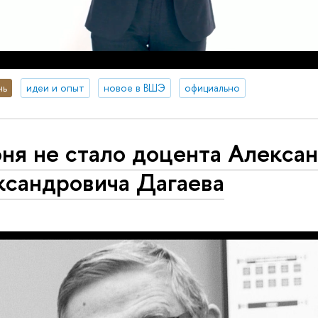
нь
идеи и опыт
новое в ВШЭ
официально
ня не стало доцента Алекса
ксандровича Дагаева