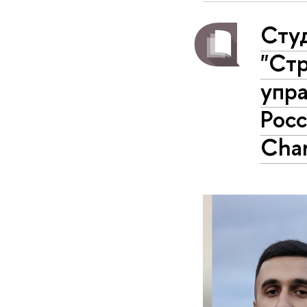
Сту
"Стр
упра
Росс
Cha