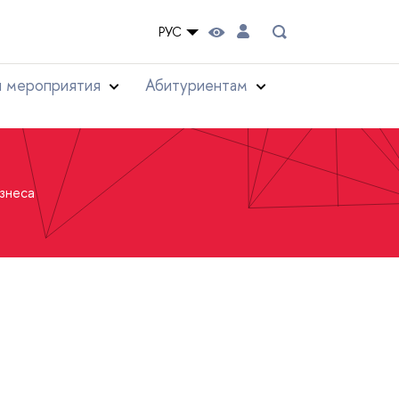
РУС
и мероприятия
Абитуриентам
знеса