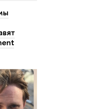
мы
авят
ment