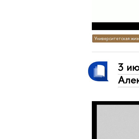
Университетская жиз
3 ию
Але