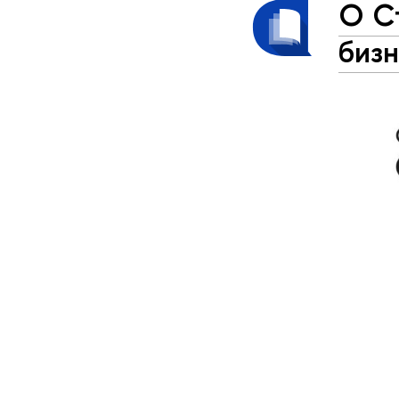
О С
биз