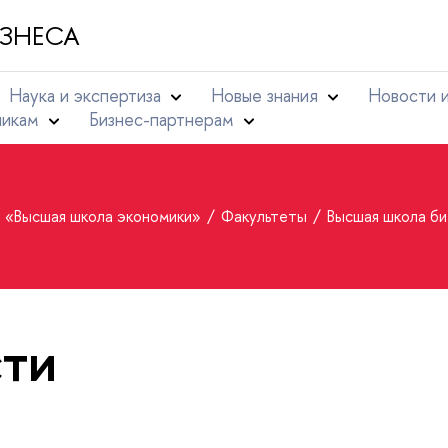
ЗНЕСА
Наука и экспертиза
Новые знания
Новости 
никам
Бизнес-партнерам
т «Высшая школа экономики»
Факультеты
Высшая школа би
ти