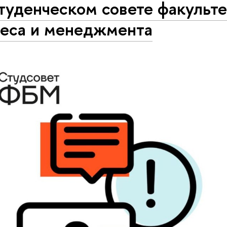
туденческом совете факульте
неса и менеджмента