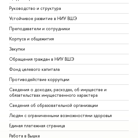
Руководство и структура
Д
Устойчивое развитие в НИУ ВШЭ
О
Преподаватели и сотрудники
П
Корпуса и общежития
В
Закупки
П
Обращения граждан в НИУ ВШЭ
А
Фонд целевого капитала
Д
Противодействие коррупции
Ц
Сведения о доходах, расходах, об имуществе и
Б
обязательствах имущественного характера
О
Сведения об образовательной организации
О
Людям с ограниченными возможностями здоровья
Единая платежная страница
Работа в Вышке