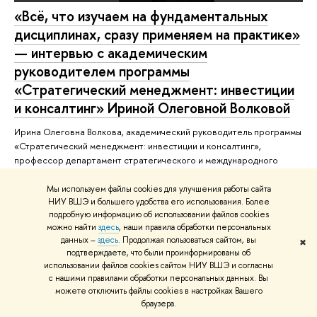
«Всё, что изучаем на фундаментальных
дисциплинах, сразу применяем на практике»
— интервью с академическим
руководителем программы
«Стратегический менеджмент: инвестиции
и консалтинг» Ириной Олеговной Волковой
Ирина Олеговна Волкова, академический руководитель программы
«Стратегический менеджмент: инвестиции и консалтинг»,
профессор департамент стратегического и международного
менеджмента Высшей школы бизнеса НИУ ВШЭ рассказала, как
программа уже более 25 лет отвечает запросам рынка, про
Мы используем файлы cookies для улучшения работы сайта
сотрудничество с ведущими компаниями и реальный опыт
НИУ ВШЭ и большего удобства его использования. Более
подробную информацию об использовании файлов cookies
студентов в проектах для партнёров и как развивается карьерная
можно найти
здесь
, наши правила обработки персональных
траектория выпускников.
данных –
здесь
. Продолжая пользоваться сайтом, вы
✖
подтверждаете, что были проинформированы об
Поступающим
экспертиза
магистратура
использовании файлов cookies сайтом НИУ ВШЭ и согласны
с нашими правилами обработки персональных данных. Вы
магистратура высшая школа бизнеса
можете отключить файлы cookies в настройках Вашего
браузера.
Стратегический менеджмент инвестиции и консалтинг