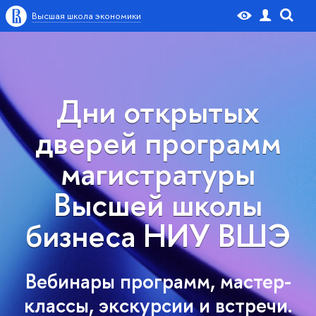
Высшая школа экономики
Дни открытых
дверей программ
магистратуры
Высшей школы
бизнеса НИУ ВШЭ
Вебинары программ, мастер-
классы, экскурсии и встречи.