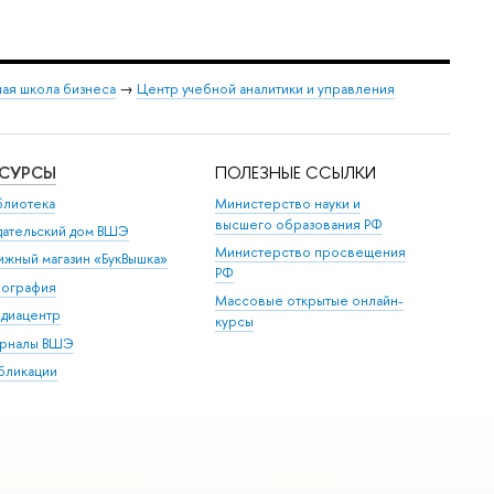
ая школа бизнеса
→
Центр учебной аналитики и управления
ЕСУРСЫ
ПОЛЕЗНЫЕ ССЫЛКИ
блиотека
Министерство науки и
высшего образования РФ
дательский дом ВШЭ
Министерство просвещения
ижный магазин «БукВышка»
РФ
пография
Массовые открытые онлайн-
диацентр
курсы
рналы ВШЭ
бликации