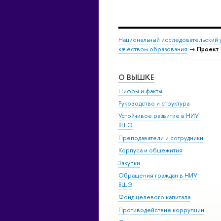
Национальный исследовательский 
качеством образования
→
Проект 
О ВЫШКЕ
Цифры и факты
Руководство и структура
Устойчивое развитие в НИУ
ВШЭ
Преподаватели и сотрудники
Корпуса и общежития
Закупки
Обращения граждан в НИУ
ВШЭ
Фонд целевого капитала
Противодействие коррупции