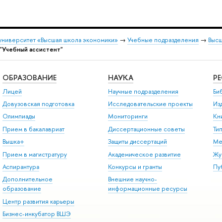
университет «Высшая школа экономики»
→
Учебные подразделения
→
Высш
"Учебный ассистент"
ОБРАЗОВАНИЕ
НАУКА
Р
Лицей
Научные подразделения
Би
Довузовская подготовка
Исследовательские проекты
Из
Олимпиады
Мониторинги
Кн
Прием в бакалавриат
Диссертационные советы
Ти
Вышка+
Защиты диссертаций
Ме
Прием в магистратуру
Академическое развитие
Жу
Аспирантура
Конкурсы и гранты
Пу
Дополнительное
Внешние научно-
образование
информационные ресурсы
Центр развития карьеры
Бизнес-инкубатор ВШЭ