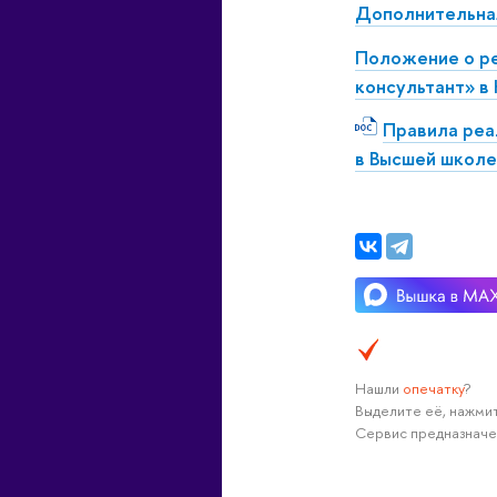
Дополнительная
Положение о ре
консультант» в
Правила реа
в Высшей школе
Нашли
опечатку
?
Выделите её, нажмит
Сервис предназначе