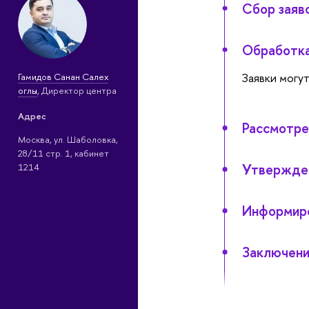
Сбор заяв
Обработка
Заявки могу
Гамидов Санан Салех
оглы
, Директор центра
Адрес
Рассмотре
Москва, ул. Шаболовка,
28/11 стр. 1, кабинет
Утвержде
1214
Информиро
Заключени