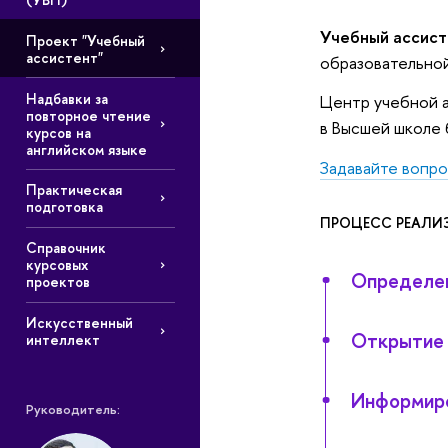
Учебный ассист
Проект "Учебный
ассистент"
образовательной
Надбавки за
Центр учебной а
повторное чтение
в Высшей школе 
курсов на
английском языке
Задавайте вопро
Практическая
подготовка
ПРОЦЕСС РЕАЛИ
Справочник
курсовых
Определен
проектов
Искусственный
Открытие 
интеллект
Информиро
Руководитель: