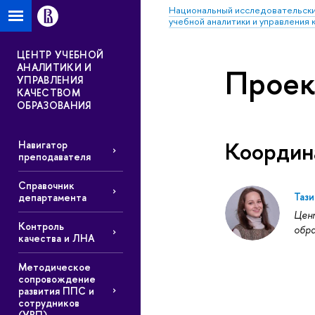
Национальный исследовательски
учебной аналитики и управления
ЦЕНТР УЧЕБНОЙ
АНАЛИТИКИ И
Проек
УПРАВЛЕНИЯ
КАЧЕСТВОМ
ОБРАЗОВАНИЯ
Координ
Навигатор
преподавателя
Справочник
Тази
департамента
Цент
Контроль
обра
качества и ЛНА
Методическое
сопровождение
развития ППС и
сотрудников
(УВП)