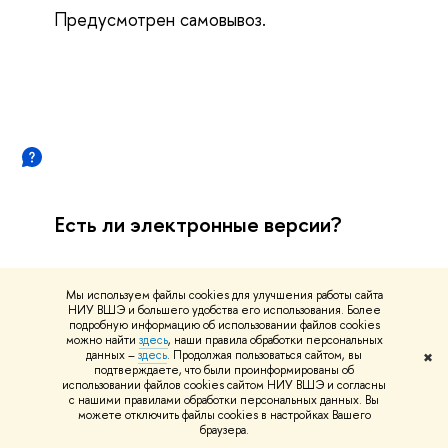
Предусмотрен самовывоз.
Есть ли электронные версии?
Мы используем файлы cookies для улучшения работы сайта
НИУ ВШЭ и большего удобства его использования. Более
подробную информацию об использовании файлов cookies
можно найти
здесь
, наши правила обработки персональных
данных –
здесь
. Продолжая пользоваться сайтом, вы
✖
подтверждаете, что были проинформированы об
Да, конечно, Вы можете приобрести любую
использовании файлов cookies сайтом НИУ ВШЭ и согласны
книгу серии «Новое в менеджменте» в
с нашими правилами обработки персональных данных. Вы
можете отключить файлы cookies в настройках Вашего
формате PDF. Предоставленная ссылка
браузера.