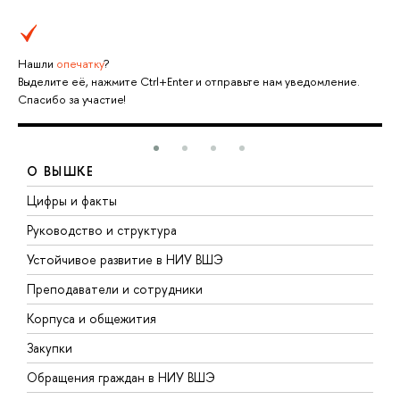
Нашли
опечатку
?
Выделите её, нажмите Ctrl+Enter и отправьте нам уведомление.
Спасибо за участие!
О ВЫШКЕ
Цифры и факты
Л
Руководство и структура
Д
Устойчивое развитие в НИУ ВШЭ
О
Преподаватели и сотрудники
П
Корпуса и общежития
В
Закупки
П
Обращения граждан в НИУ ВШЭ
А