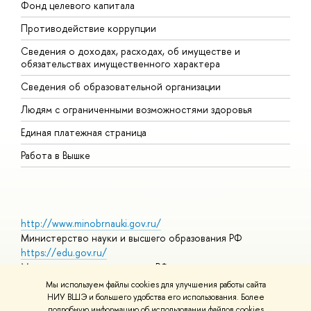
Фонд целевого капитала
Д
Противодействие коррупции
Ц
Сведения о доходах, расходах, об имуществе и
Б
обязательствах имущественного характера
О
Сведения об образовательной организации
О
Людям с ограниченными возможностями здоровья
Единая платежная страница
Работа в Вышке
http://www.minobrnauki.gov.ru/
Министерство науки и высшего образования РФ
https://edu.gov.ru/
Министерство просвещения РФ
https://elearning.hse.ru/mooc
Мы используем файлы cookies для улучшения работы сайта
Массовые открытые онлайн-курсы
НИУ ВШЭ и большего удобства его использования. Более
подробную информацию об использовании файлов cookies