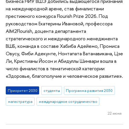
бизнеса НИУ ВШЭ добились выдающегося признания
на международной арене, став финалистами
престижного конкурса Flourish Prize 2026. Под
руководством Екатерины Ивановой, профессора
AIM2Flourish, доцента департамента
стратегического и международного менеджмента
ВШБ, команда в составе Хабиба Адейемо, Промиса
Овусу, Фиби Адекунте, Нонтапата Ватанавикана, Цзе
Ли, Кристианы Йосон и Абидуллы Шинвари вошла в
число финалистов в тематической категории
«Здоровье, благополучие и человеческое развитие».
Приоритет 2030
студенты
Программа развития 2030
магистратура
международное сотрудничество
22 июня