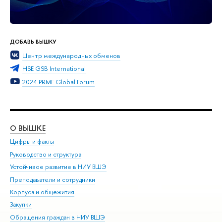
ДОБАВЬ ВЫШКУ
Центр международных обменов
HSE GSB International
2024 PRME Global Forum
О ВЫШКЕ
ОБ
Цифры и факты
Ли
Руководство и структура
Дов
Устойчивое развитие в НИУ ВШЭ
Ол
Преподаватели и сотрудники
При
Корпуса и общежития
Вы
Закупки
При
Обращения граждан в НИУ ВШЭ
Ас