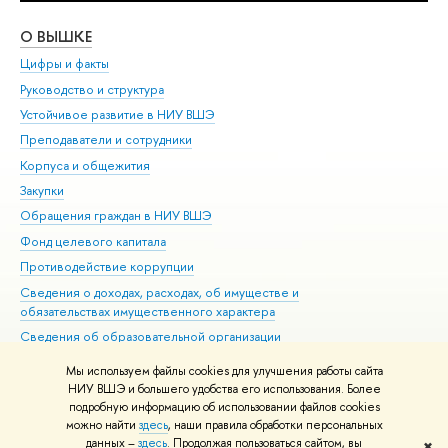
О ВЫШКЕ
ОБ
Цифры и факты
Ли
Руководство и структура
Дов
Устойчивое развитие в НИУ ВШЭ
Ол
Преподаватели и сотрудники
При
Корпуса и общежития
Вы
Закупки
При
Обращения граждан в НИУ ВШЭ
Ас
Фонд целевого капитала
До
Противодействие коррупции
Цен
Сведения о доходах, расходах, об имуществе и
Би
обязательствах имущественного характера
Об
Сведения об образовательной организации
Обр
Людям с ограниченными возможностями здоровья
Мы используем файлы cookies для улучшения работы сайта
Единая платежная страница
НИУ ВШЭ и большего удобства его использования. Более
подробную информацию об использовании файлов cookies
Работа в Вышке
можно найти
здесь
, наши правила обработки персональных
данных –
здесь
. Продолжая пользоваться сайтом, вы
✖