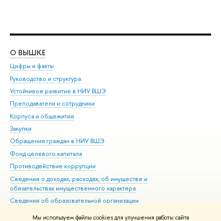
О ВЫШКЕ
ОБ
Цифры и факты
Ли
Руководство и структура
Дов
Устойчивое развитие в НИУ ВШЭ
Ол
Преподаватели и сотрудники
При
Корпуса и общежития
Вы
Закупки
При
Обращения граждан в НИУ ВШЭ
Ас
Фонд целевого капитала
До
Противодействие коррупции
Цен
Сведения о доходах, расходах, об имуществе и
Би
обязательствах имущественного характера
Об
Сведения об образовательной организации
Обр
Людям с ограниченными возможностями здоровья
Мы используем файлы cookies для улучшения работы сайта