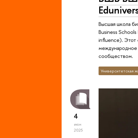
Edunivers
Высшая школа би
Business Schools 
influence). Это
международное в
сообществом.
Университетская ж
4
июн
2025