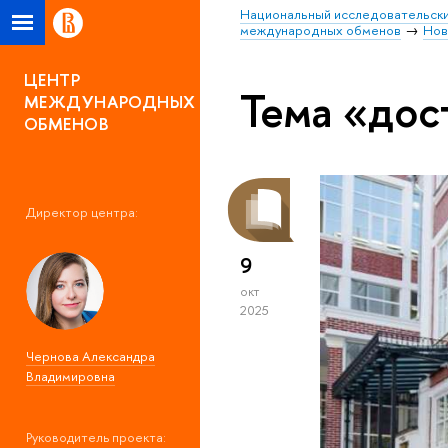
Национальный исследовательски
международных обменов
Нов
ЦЕНТР
Тема «до
МЕЖДУНАРОДНЫХ
ОБМЕНОВ
Директор центра:
9
окт
2025
Чернова Александра
Владимировна
Руководитель проекта: