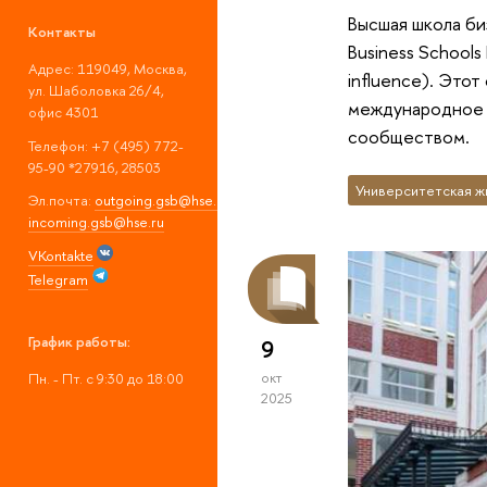
Высшая школа би
Контакты
Business Schools 
Адрес: 119049, Москва,
influence). Это
ул. Шаболовка 26/4,
международное в
офис 4301
сообществом.
Телефон: +7 (495) 772-
95-90 *27916, 28503
Университетская ж
Эл.почта:
outgoing.gsb@hse.ru
;
incoming.gsb@hse.ru
VKontakte
Telegram
График работы:
9
Пн. - Пт. с 9:30 до 18:00
окт
2025