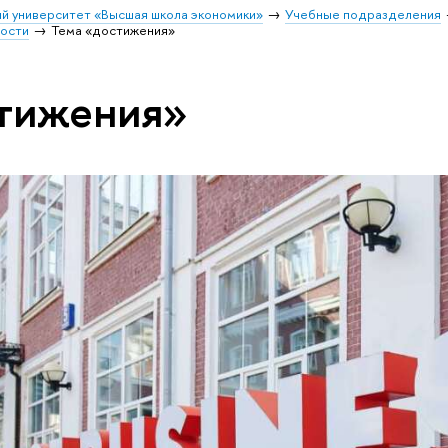
й университет «Высшая школа экономики»
Учебные подразделения
ости
Тема «достижения»
стижения»