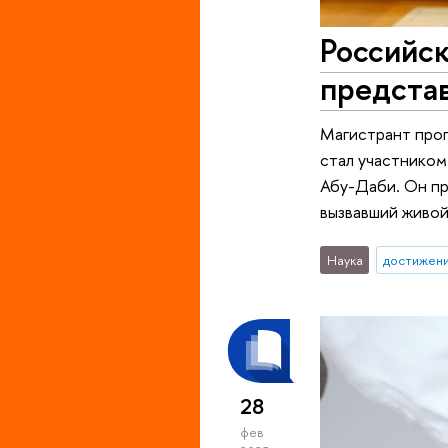
Российс
предста
Магистрант про
стал участнико
Абу-Даби. Он пр
вызвавший живо
Наука
достижен
28
фев