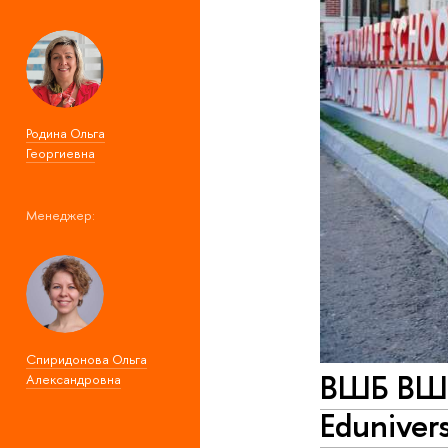
Родина Ольга
Георгиевна
Менеджер:
Спиридонова Ольга
ВШБ ВШЭ
Александровна
Edunivers