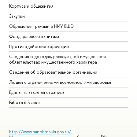
Корпуса и общежития
В
Закупки
П
Обращения граждан в НИУ ВШЭ
А
Фонд целевого капитала
Д
Противодействие коррупции
Ц
Сведения о доходах, расходах, об имуществе и
Б
обязательствах имущественного характера
О
Сведения об образовательной организации
О
Людям с ограниченными возможностями здоровья
Единая платежная страница
Работа в Вышке
http://www.minobrnauki.gov.ru/