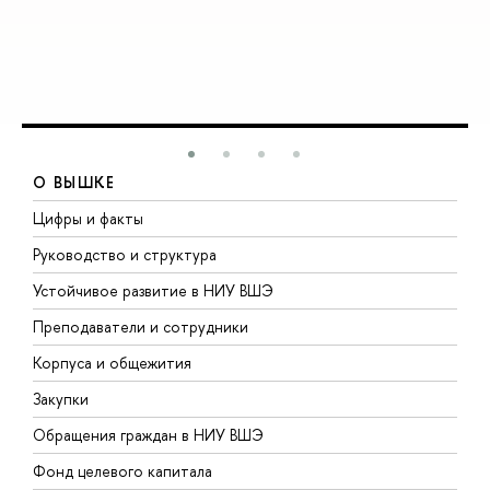
О ВЫШКЕ
Цифры и факты
Л
Руководство и структура
Д
Устойчивое развитие в НИУ ВШЭ
О
Преподаватели и сотрудники
П
Корпуса и общежития
В
Закупки
П
Обращения граждан в НИУ ВШЭ
А
Фонд целевого капитала
Д