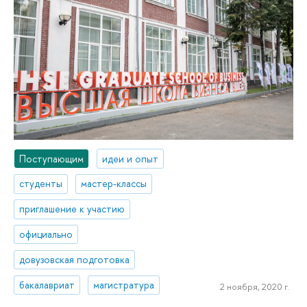
Поступающим
идеи и опыт
студенты
мастер-классы
приглашение к участию
официально
довузовская подготовка
бакалавриат
магистратура
2 ноября, 2020 г.