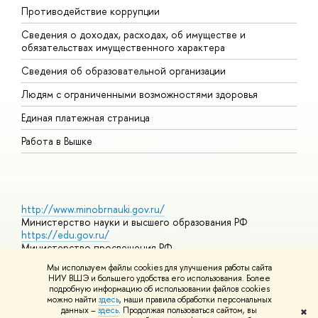
Противодействие коррупции
Ц
Сведения о доходах, расходах, об имуществе и
Б
обязательствах имущественного характера
О
Сведения об образовательной организации
О
Людям с ограниченными возможностями здоровья
Единая платежная страница
Работа в Вышке
http://www.minobrnauki.gov.ru/
Министерство науки и высшего образования РФ
https://edu.gov.ru/
Министерство просвещения РФ
https://elearning.hse.ru/mooc
Мы используем файлы cookies для улучшения работы сайта
Массовые открытые онлайн-курсы
НИУ ВШЭ и большего удобства его использования. Более
подробную информацию об использовании файлов cookies
можно найти
здесь
, наши правила обработки персональных
данных –
здесь
. Продолжая пользоваться сайтом, вы
✖
© НИУ ВШЭ 1993–2026
Адреса и контакты
Условия