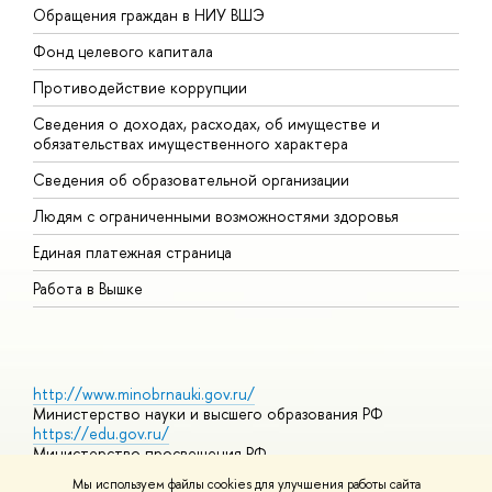
Обращения граждан в НИУ ВШЭ
А
Фонд целевого капитала
Д
Противодействие коррупции
Ц
Сведения о доходах, расходах, об имуществе и
Б
обязательствах имущественного характера
О
Сведения об образовательной организации
О
Людям с ограниченными возможностями здоровья
Единая платежная страница
Работа в Вышке
http://www.minobrnauki.gov.ru/
Министерство науки и высшего образования РФ
https://edu.gov.ru/
Министерство просвещения РФ
https://elearning.hse.ru/mooc
Мы используем файлы cookies для улучшения работы сайта