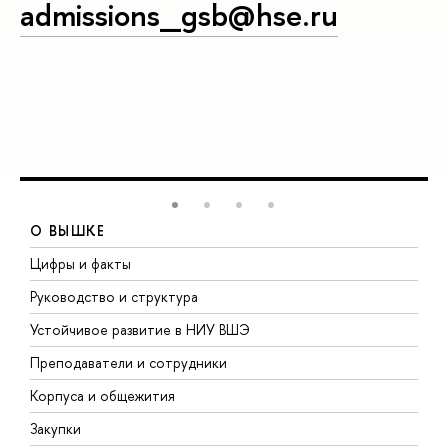
admissions_gsb@hse.ru
О ВЫШКЕ
Цифры и факты
Л
Руководство и структура
Д
Устойчивое развитие в НИУ ВШЭ
О
Преподаватели и сотрудники
П
Корпуса и общежития
В
Закупки
П