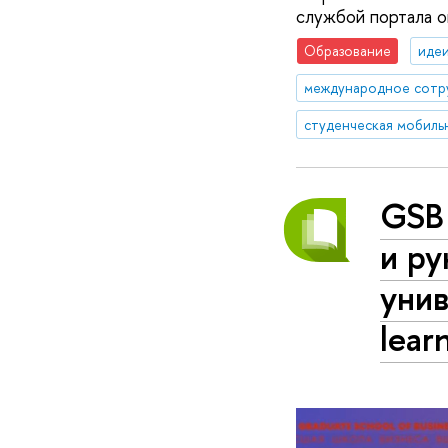
службой портала 
Образование
идеи
международное сотр
студенческая мобиль
GSB
и р
унив
lear