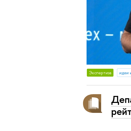
Экспертиза
идеи 
Деп
рей