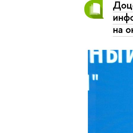
Доц
инф
на о