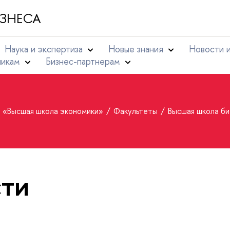
ЗНЕСА
Наука и экспертиза
Новые знания
Новости 
никам
Бизнес-партнерам
т «Высшая школа экономики»
Факультеты
Высшая школа би
ти