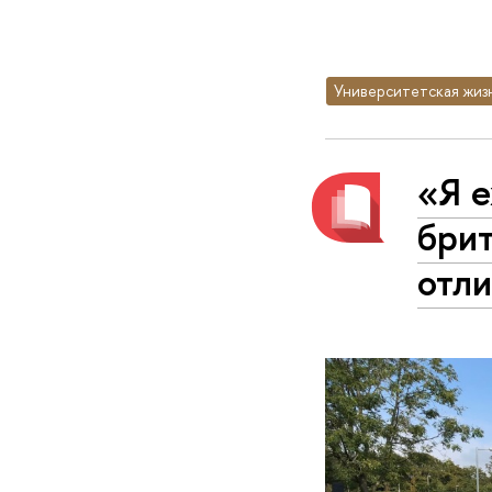
Университетская жиз
«Я е
брит
отли