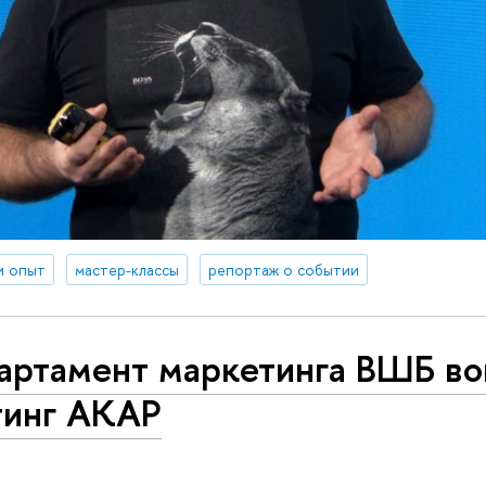
и опыт
мастер-классы
репортаж о событии
артамент маркетинга ВШБ во
тинг АКАР