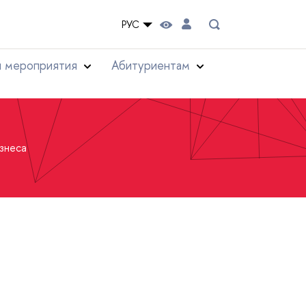
РУС
и мероприятия
Абитуриентам
знеса