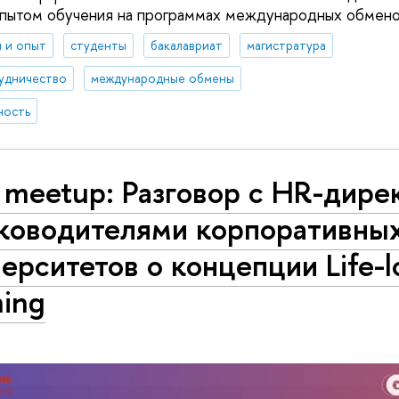
опытом обучения на программах международных обмено
 и опыт
студенты
бакалавриат
магистратура
удничество
международные обмены
ность
 meetup: Разговор с HR-дире
уководителями корпоративны
ерситетов о концепции Life-l
ning