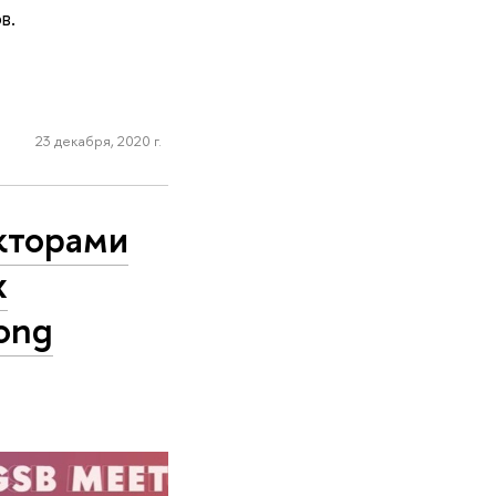
в.
23 декабря, 2020 г.
кторами
х
ong