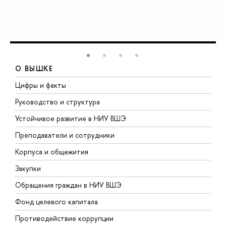
О ВЫШКЕ
Цифры и факты
Л
Руководство и структура
Д
Устойчивое развитие в НИУ ВШЭ
О
Преподаватели и сотрудники
П
Корпуса и общежития
В
Закупки
П
Обращения граждан в НИУ ВШЭ
А
Фонд целевого капитала
Д
Противодействие коррупции
Ц