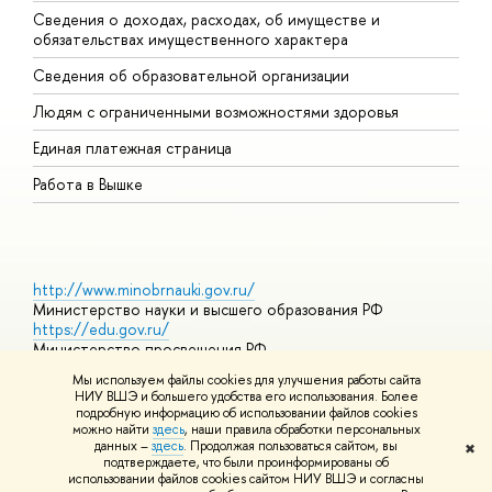
Сведения о доходах, расходах, об имуществе и
Б
обязательствах имущественного характера
О
Сведения об образовательной организации
О
Людям с ограниченными возможностями здоровья
Единая платежная страница
Работа в Вышке
http://www.minobrnauki.gov.ru/
Министерство науки и высшего образования РФ
https://edu.gov.ru/
Министерство просвещения РФ
https://elearning.hse.ru/mooc
Мы используем файлы cookies для улучшения работы сайта
Массовые открытые онлайн-курсы
НИУ ВШЭ и большего удобства его использования. Более
подробную информацию об использовании файлов cookies
можно найти
здесь
, наши правила обработки персональных
данных –
здесь
. Продолжая пользоваться сайтом, вы
✖
© НИУ ВШЭ 1993–2026
Адреса и контакты
Условия
подтверждаете, что были проинформированы об
использования материалов
Политика конфиденциальности
Карта
использовании файлов cookies сайтом НИУ ВШЭ и согласны
сайта