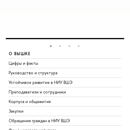
О ВЫШКЕ
Цифры и факты
Л
Руководство и структура
Д
Устойчивое развитие в НИУ ВШЭ
О
Преподаватели и сотрудники
П
Корпуса и общежития
В
Закупки
П
Обращения граждан в НИУ ВШЭ
А