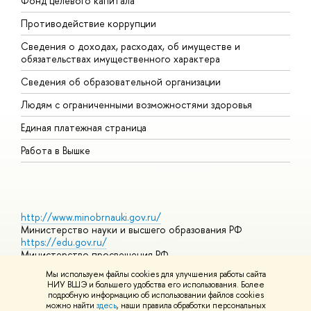
Фонд целевого капитала
Д
Противодействие коррупции
Ц
Сведения о доходах, расходах, об имуществе и
Б
обязательствах имущественного характера
О
Сведения об образовательной организации
О
Людям с ограниченными возможностями здоровья
Единая платежная страница
Работа в Вышке
http://www.minobrnauki.gov.ru/
Министерство науки и высшего образования РФ
https://edu.gov.ru/
Министерство просвещения РФ
https://elearning.hse.ru/mooc
Мы используем файлы cookies для улучшения работы сайта
Массовые открытые онлайн-курсы
НИУ ВШЭ и большего удобства его использования. Более
подробную информацию об использовании файлов cookies
можно найти
здесь
, наши правила обработки персональных