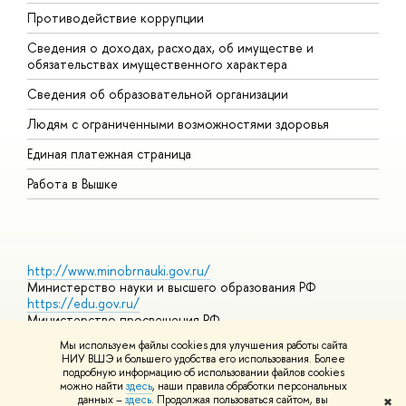
Противодействие коррупции
Ц
Сведения о доходах, расходах, об имуществе и
Б
обязательствах имущественного характера
О
Сведения об образовательной организации
О
Людям с ограниченными возможностями здоровья
Единая платежная страница
Работа в Вышке
http://www.minobrnauki.gov.ru/
Министерство науки и высшего образования РФ
https://edu.gov.ru/
Министерство просвещения РФ
https://elearning.hse.ru/mooc
Мы используем файлы cookies для улучшения работы сайта
Массовые открытые онлайн-курсы
НИУ ВШЭ и большего удобства его использования. Более
подробную информацию об использовании файлов cookies
можно найти
здесь
, наши правила обработки персональных
данных –
здесь
. Продолжая пользоваться сайтом, вы
✖
© НИУ ВШЭ 1993–2026
Адреса и контакты
Условия