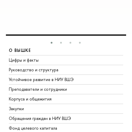
О ВЫШКЕ
Цифры и факты
Л
Руководство и структура
Д
Устойчивое развитие в НИУ ВШЭ
О
Преподаватели и сотрудники
П
Корпуса и общежития
В
Закупки
П
Обращения граждан в НИУ ВШЭ
А
Фонд целевого капитала
Д