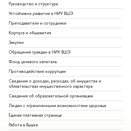
Руководство и структура
Д
Устойчивое развитие в НИУ ВШЭ
О
Преподаватели и сотрудники
П
Корпуса и общежития
В
Закупки
П
Обращения граждан в НИУ ВШЭ
А
Фонд целевого капитала
Д
Противодействие коррупции
Ц
Сведения о доходах, расходах, об имуществе и
Б
обязательствах имущественного характера
О
Сведения об образовательной организации
О
Людям с ограниченными возможностями здоровья
Единая платежная страница
Работа в Вышке