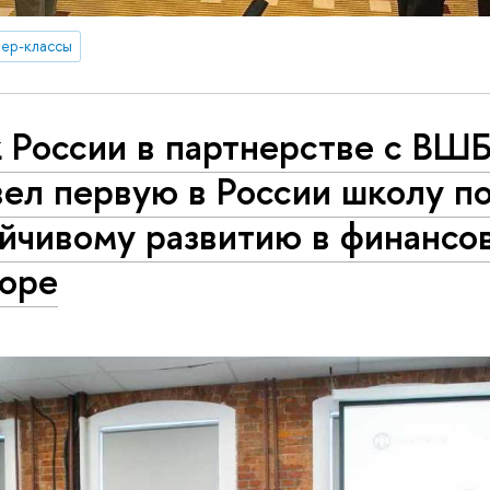
ер-классы
 России в партнерстве с ВШ
ел первую в России школу п
ойчивому развитию в финансо
торе