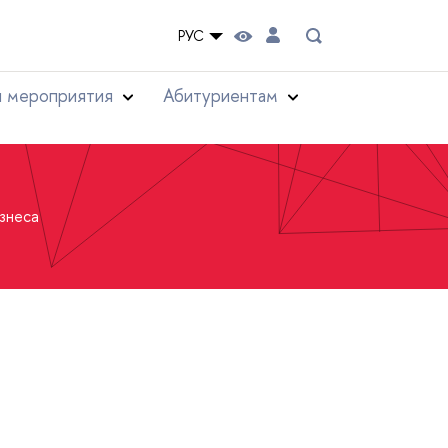
РУС
и мероприятия
Абитуриентам
знеса