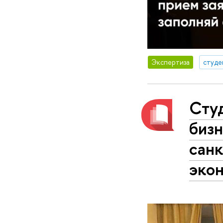
Экспертиза
студе
Сту
бизн
сан
эко