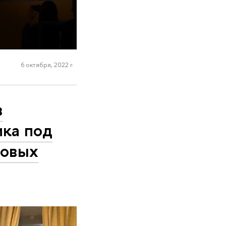
6 октября, 2022 г.
в
ика под
новых