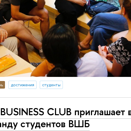
нь
достижения
студенты
 BUSINESS CLUB приглашает 
анду студентов ВШБ