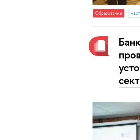
Образование
маст
Банк
пров
уст
сек