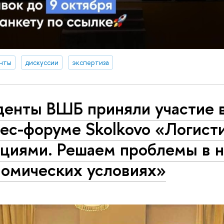
нты
дискуссии
экспертиза
денты ВШБ приняли участие 
ес-форуме Skolkovo «Логист
кциями. Решаем проблемы в 
номических условиях»