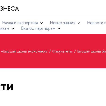
ЗНЕСА
Наука и экспертиза
Новые знания
Новости 
никам
Бизнес-партнерам
т «Высшая школа экономики»
Факультеты
Высшая школа би
ти