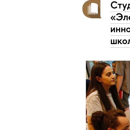
Сту
«Эл
инно
шко