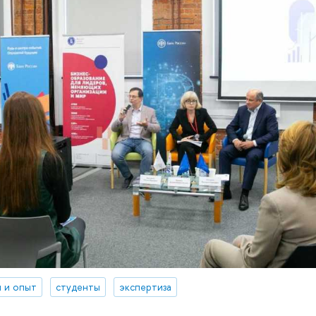
 и опыт
студенты
экспертиза