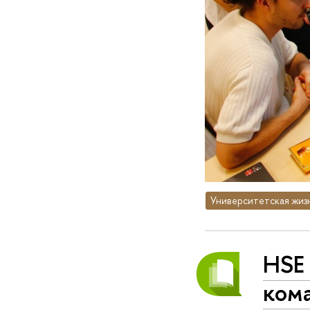
Университетская жиз
HSE
ком