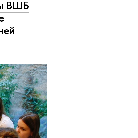
мы ВШБ
е
ней