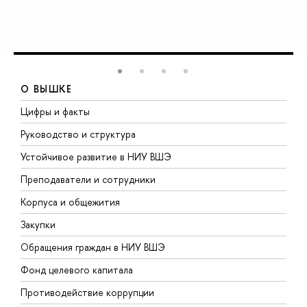
О ВЫШКЕ
Цифры и факты
Л
Руководство и структура
Д
Устойчивое развитие в НИУ ВШЭ
О
Преподаватели и сотрудники
П
Корпуса и общежития
В
Закупки
П
Обращения граждан в НИУ ВШЭ
А
Фонд целевого капитала
Д
Противодействие коррупции
Ц