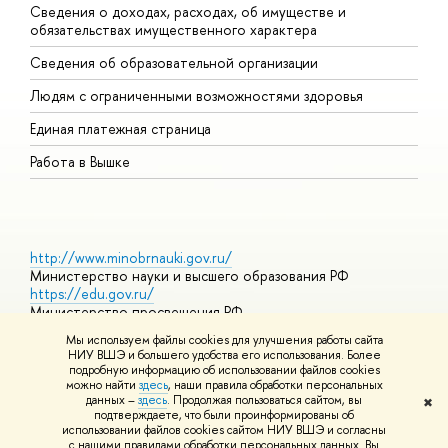
Сведения о доходах, расходах, об имуществе и
Б
обязательствах имущественного характера
О
Сведения об образовательной организации
О
Людям с ограниченными возможностями здоровья
Единая платежная страница
Работа в Вышке
http://www.minobrnauki.gov.ru/
Министерство науки и высшего образования РФ
https://edu.gov.ru/
Министерство просвещения РФ
https://elearning.hse.ru/mooc
Мы используем файлы cookies для улучшения работы сайта
Массовые открытые онлайн-курсы
НИУ ВШЭ и большего удобства его использования. Более
подробную информацию об использовании файлов cookies
можно найти
здесь
, наши правила обработки персональных
данных –
здесь
. Продолжая пользоваться сайтом, вы
✖
© НИУ ВШЭ 1993–2026
Адреса и контакты
Условия
подтверждаете, что были проинформированы об
использования материалов
Политика конфиденциальности
Карта
использовании файлов cookies сайтом НИУ ВШЭ и согласны
сайта
с нашими правилами обработки персональных данных. Вы