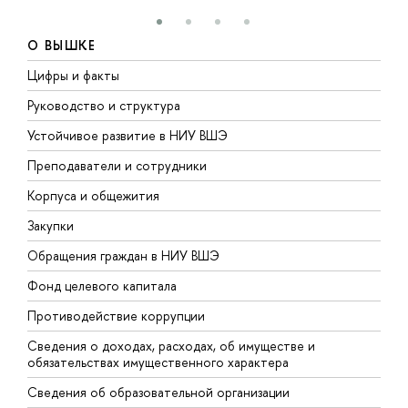
О ВЫШКЕ
Цифры и факты
Л
Руководство и структура
Д
Устойчивое развитие в НИУ ВШЭ
О
Преподаватели и сотрудники
П
Корпуса и общежития
В
Закупки
П
Обращения граждан в НИУ ВШЭ
А
Фонд целевого капитала
Д
Противодействие коррупции
Ц
Сведения о доходах, расходах, об имуществе и
Б
обязательствах имущественного характера
О
Сведения об образовательной организации
О