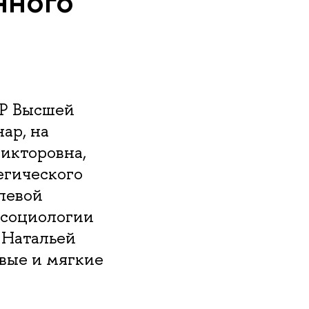
нного
ЧР Высшей
ар, на
икторовна,
егического
левой
 социологии
 Натальей
вые и мягкие