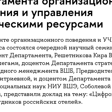
амента организацио
ния и управления
ческими ресурсами
нте организационного поведения и У
а состоялся очередной научный семин
ент Департамента, Решетникова Кира В
легами, доцентом Департамента страт
дного менеджмента ВШБ, Предводите
триевной, и доцентом Департамента
социальных наук НИУ ВШЭ, Соболевой
, представили доклад на тему: «Цифро
дников российских отелей».