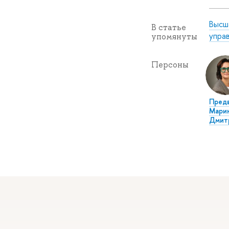
Высш
В статье
упра
упомянуты
Персоны
Пред
Мари
Дмит