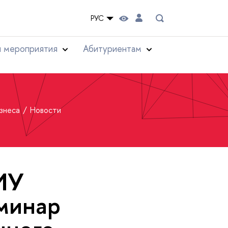
РУС
и мероприятия
Абитуриентам
изнеса
Новости
ИУ
минар