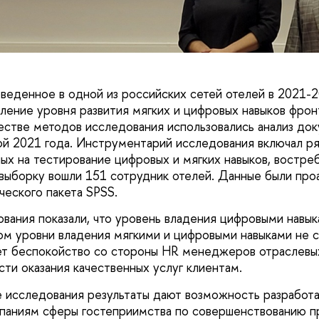
веденное в одной из российских сетей отелей в 2021-20
вление уровня развития мягких и цифровых навыков фрон
честве методов исследования использовались анализ док
й 2021 года. Инструментарий исследования включал р
ных на тестирование цифровых и мягких навыков, востре
 выборку вошли 151 сотрудник отелей. Данные были про
еского пакета SPSS.
ования показали, что уровень владения цифровыми навык
том уровни владения мягкими и цифровыми навыками не 
ет беспокойство со стороны HR менеджеров отраслевых
ти оказания качественных услуг клиентам.
 исследования результаты дают возможность разработа
паниям сферы гостеприимства по совершенствованию п