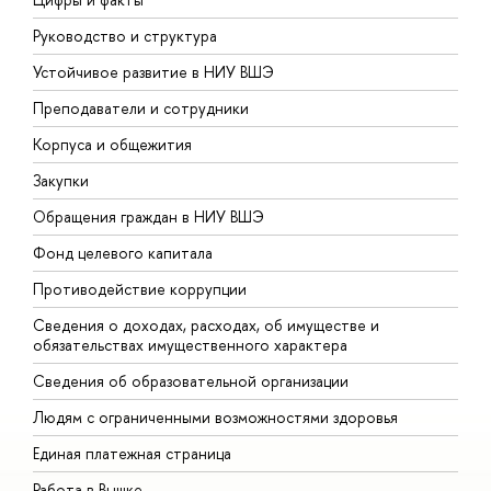
Руководство и структура
Д
Устойчивое развитие в НИУ ВШЭ
О
Преподаватели и сотрудники
П
Корпуса и общежития
В
Закупки
П
Обращения граждан в НИУ ВШЭ
А
Фонд целевого капитала
Д
Противодействие коррупции
Ц
Сведения о доходах, расходах, об имуществе и
Б
обязательствах имущественного характера
О
Сведения об образовательной организации
О
Людям с ограниченными возможностями здоровья
Единая платежная страница
Работа в Вышке