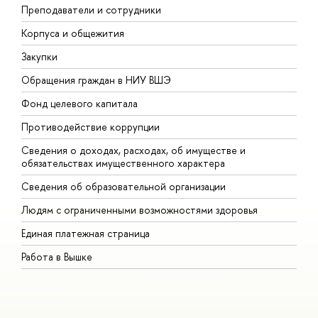
Преподаватели и сотрудники
П
Корпуса и общежития
В
Закупки
П
Обращения граждан в НИУ ВШЭ
А
Фонд целевого капитала
Д
Противодействие коррупции
Ц
Сведения о доходах, расходах, об имуществе и
Б
обязательствах имущественного характера
О
Сведения об образовательной организации
О
Людям с ограниченными возможностями здоровья
Единая платежная страница
Работа в Вышке