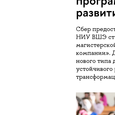
програ
развит
Сбер предос
НИУ ВШЭ сти
магистерско
компании». 
нового типа
устойчивого 
трансформац