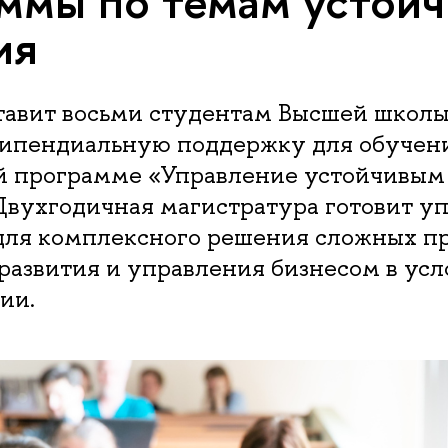
ммы по темам устойч
ия
тавит восьми студентам Высшей школы
пендиальную поддержку для обучени
й программе «Управление устойчивым
Двухгодичная магистратура готовит у
 для комплексного решения сложных п
развития и управления бизнесом в усл
ии.