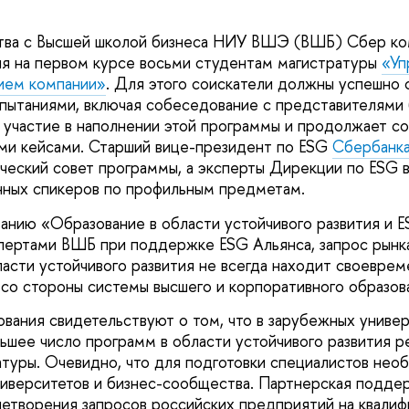
ства с Высшей школой бизнеса НИУ ВШЭ (ВШБ) Сбер к
я на первом курсе восьми студентам магистратуры
«Уп
ием компании»
. Для этого соискатели должны успешно 
пытаниями, включая собеседование с представителями 
 участие в наполнении этой программы и продолжает 
ми кейсами. Старший вице-президент по ESG
Сбербанк
ический совет программы, а эксперты Дирекции по ESG 
нных спикеров по профильным предметам.
анию «Образование в области устойчивого развития и E
ертами ВШБ при поддержке ESG Альянса, запрос рынка
ласти устойчивого развития не всегда находит своеврем
со стороны системы высшего и корпоративного образо
ования свидетельствуют о том, что в зарубежных универ
льшее число программ в области устойчивого развития р
атуры. Очевидно, что для подготовки специалистов нео
иверситетов и бизнес-сообщества. Партнерская подде
летворения запросов российских предприятий на квали