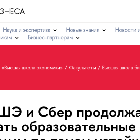
ЗНЕСА
Наука и экспертиза
Новые знания
Новости 
никам
Бизнес-партнерам
т «Высшая школа экономики»
Факультеты
Высшая школа б
ШЭ и Сбер продолж
ать образовательные