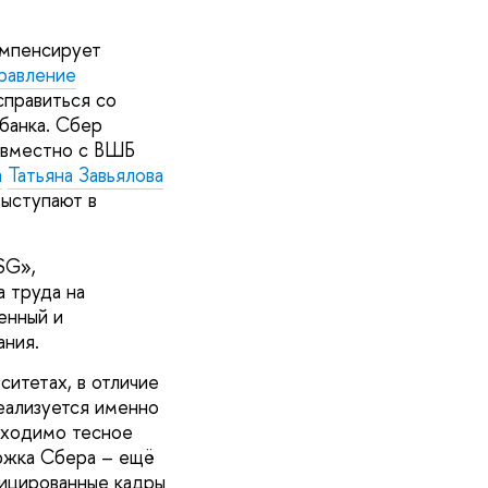
омпенсирует
равление
справиться со
банка. Сбер
совместно с ВШБ
а
Татьяна Завьялова
выступают в
SG»,
 труда на
енный и
вания.
ситетах, в отличие
еализуется именно
бходимо тесное
ржка Сбера – ещё
фицированные кадры