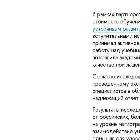
В рамках партнер
стоимость обучени
устойчивым развит
вступительными ис
принимал активное
работу над учебны
возглавила академ
качестве приглаше
Согласно исследов
проведенному эксп
специалистов в об
надлежащий ответ 
Результаты исслед
от российских, бо
на уровне магистр
взаимодействие ун
один шаг для удов