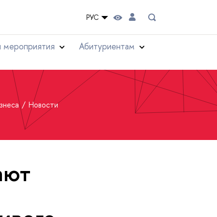
РУС
и мероприятия
Абитуриентам
изнеса
Новости
ают