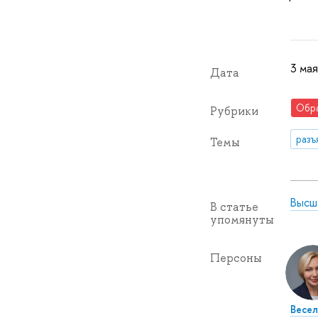
3 мая
Дата
Обр
Рубрики
разъ
Темы
Высш
В статье
упомянуты
Персоны
Весел