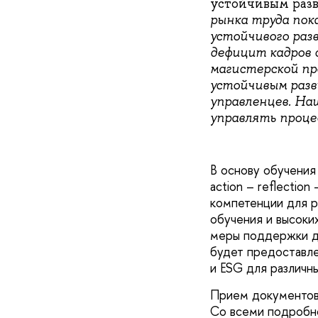
устойчивым раз
рынка труда пок
устойчивого раз
дефицит кадров 
магистерской п
устойчивым раз
управленцев. На
управлять
проце
В основу обучения
action – reflectio
компетенции для р
обучения и высоки
меры поддержки д
будет предоставле
и ESG для различн
Прием документов 
Со всеми подробн