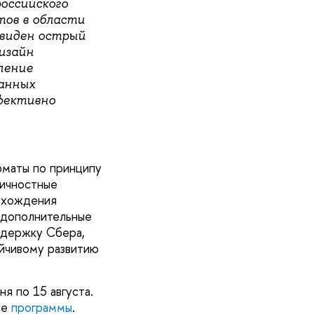
оссийского
тов в области
евиден острый
изайн
ление
анных
фективно
рматы по принципу
личностные
рохождения
ь дополнительные
ддержку Сбера,
ойчивому развитию
я по 15 августа.
це
программы
.