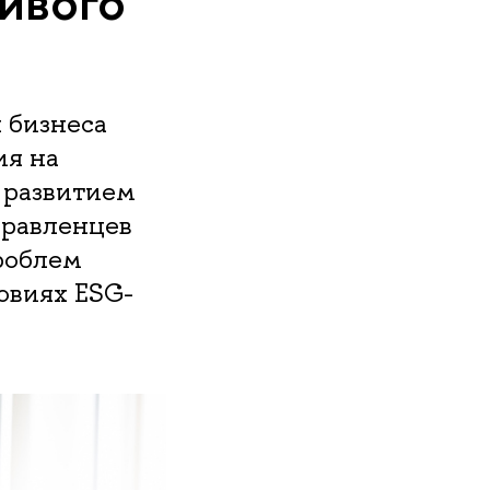
ивого
 бизнеса
я на
 развитием
правленцев
роблем
овиях ESG-