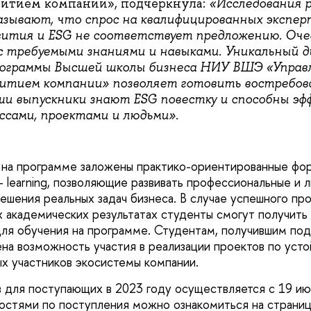
витием компании», подчеркнула:
«Исследования р
азывают, что спрос на квалифицированных экспер
вития и ESG не соответствует предложению. Оч
с требуемыми знаниями и навыками. Уникальный д
рограммы Высшей школы бизнеса НИУ ВШЭ «Управ
витием компании» позволяет готовить востребов
ши выпускники знают
ESG
повестку и способны эф
ссами, проектами и людьми
»
.
 на программе заложены практико-ориентированные фо
n – learning, позволяющие развивать профессиональные и 
ешения реальных задач бизнеса. В случае успешного п
х академических результатах студенты смогут получит
ля обучения на программе. Студентам, получившим по
на возможность участия в реализации проектов по уст
ых участников экосистемы компании.
для поступающих в 2023 году осуществляется с 19 июн
остями по поступления можно ознакомиться на страни