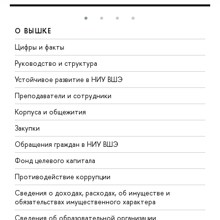
О ВЫШКЕ
Цифры и факты
Л
Руководство и структура
Д
Устойчивое развитие в НИУ ВШЭ
О
Преподаватели и сотрудники
П
Корпуса и общежития
В
Закупки
П
Обращения граждан в НИУ ВШЭ
А
Фонд целевого капитала
Д
Противодействие коррупции
Ц
Сведения о доходах, расходах, об имуществе и
Б
обязательствах имущественного характера
О
Сведения об образовательной организации