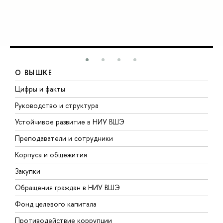
О ВЫШКЕ
Цифры и факты
Л
Руководство и структура
Д
Устойчивое развитие в НИУ ВШЭ
О
Преподаватели и сотрудники
П
Корпуса и общежития
В
Закупки
П
Обращения граждан в НИУ ВШЭ
А
Фонд целевого капитала
Д
Противодействие коррупции
Ц