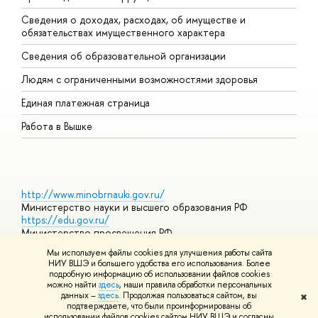
Сведения о доходах, расходах, об имуществе и
Б
обязательствах имущественного характера
О
Сведения об образовательной организации
О
Людям с ограниченными возможностями здоровья
Единая платежная страница
Работа в Вышке
http://www.minobrnauki.gov.ru/
Министерство науки и высшего образования РФ
https://edu.gov.ru/
Министерство просвещения РФ
https://elearning.hse.ru/mooc
Мы используем файлы cookies для улучшения работы сайта
Массовые открытые онлайн-курсы
НИУ ВШЭ и большего удобства его использования. Более
подробную информацию об использовании файлов cookies
можно найти
здесь
, наши правила обработки персональных
данных –
здесь
. Продолжая пользоваться сайтом, вы
✖
© НИУ ВШЭ 1993–2026
Адреса и контакты
Условия
подтверждаете, что были проинформированы об
использования материалов
Политика конфиденциальности
Карта
использовании файлов cookies сайтом НИУ ВШЭ и согласны