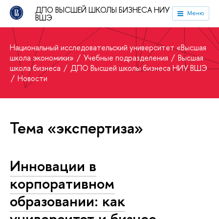
ДПО ВЫСШЕЙ ШКОЛЫ БИЗНЕСА НИУ
Меню
ВШЭ
Национальный исследовательский университет «Высшая
школа экономики»
Учебные подразделения
Высшая
школа бизнеса
ДПО Высшей школы бизнеса НИУ ВШЭ
Новости
Тема «экспертиза»
Инновации в
корпоративном
образовании: как
университет и бизнес