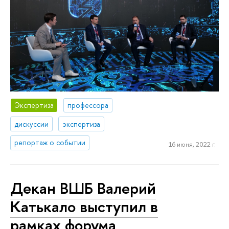
Экспертиза
профессора
дискуссии
экспертиза
репортаж о событии
16 июня, 2022 г.
Декан ВШБ Валерий
Катькало выступил в
рамках форума