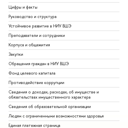
Цифры и факты
Л
Руководство и структура
Д
Устойчивое развитие в НИУ ВШЭ
О
Преподаватели и сотрудники
П
Корпуса и общежития
В
Закупки
П
Обращения граждан в НИУ ВШЭ
А
Фонд целевого капитала
Д
Противодействие коррупции
Ц
Сведения о доходах, расходах, об имуществе и
Б
обязательствах имущественного характера
О
Сведения об образовательной организации
О
Людям с ограниченными возможностями здоровья
Единая платежная страница