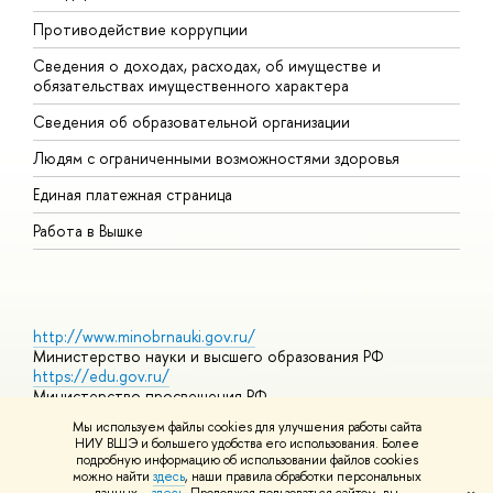
Противодействие коррупции
Ц
Сведения о доходах, расходах, об имуществе и
Б
обязательствах имущественного характера
О
Сведения об образовательной организации
О
Людям с ограниченными возможностями здоровья
Единая платежная страница
Работа в Вышке
http://www.minobrnauki.gov.ru/
Министерство науки и высшего образования РФ
https://edu.gov.ru/
Министерство просвещения РФ
https://elearning.hse.ru/mooc
Мы используем файлы cookies для улучшения работы сайта
Массовые открытые онлайн-курсы
НИУ ВШЭ и большего удобства его использования. Более
подробную информацию об использовании файлов cookies
можно найти
здесь
, наши правила обработки персональных