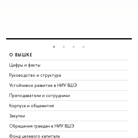
О ВЫШКЕ
Цифры и факты
Л
Руководство и структура
Д
Устойчивое развитие в НИУ ВШЭ
О
Преподаватели и сотрудники
П
Корпуса и общежития
В
Закупки
П
Обращения граждан в НИУ ВШЭ
А
Фонд целевого капитала
Д