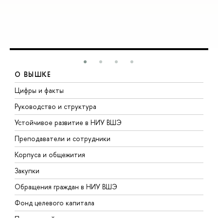
О ВЫШКЕ
Цифры и факты
Л
Руководство и структура
Д
Устойчивое развитие в НИУ ВШЭ
О
Преподаватели и сотрудники
П
Корпуса и общежития
В
Закупки
П
Обращения граждан в НИУ ВШЭ
А
Фонд целевого капитала
Д