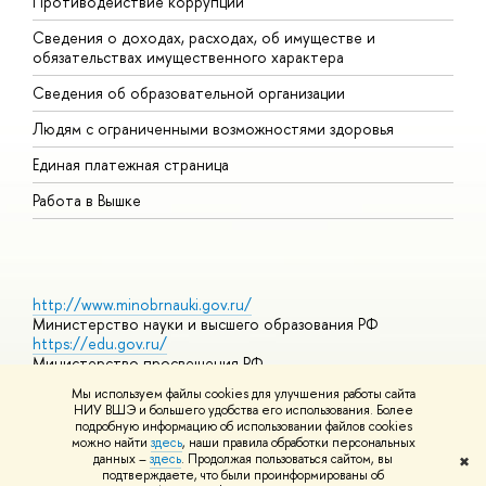
Противодействие коррупции
Ц
Сведения о доходах, расходах, об имуществе и
Б
обязательствах имущественного характера
О
Сведения об образовательной организации
О
Людям с ограниченными возможностями здоровья
Единая платежная страница
Работа в Вышке
http://www.minobrnauki.gov.ru/
Министерство науки и высшего образования РФ
https://edu.gov.ru/
Министерство просвещения РФ
https://elearning.hse.ru/mooc
Мы используем файлы cookies для улучшения работы сайта
Массовые открытые онлайн-курсы
НИУ ВШЭ и большего удобства его использования. Более
подробную информацию об использовании файлов cookies
можно найти
здесь
, наши правила обработки персональных
данных –
здесь
. Продолжая пользоваться сайтом, вы
✖
© НИУ ВШЭ 1993–2026
Адреса и контакты
Условия
подтверждаете, что были проинформированы об
использования материалов
Политика конфиденциальности
Карта