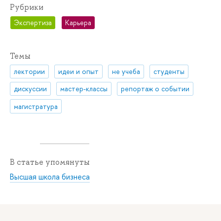
Рубрики
Экспертиза
Карьера
Темы
лектории
идеи и опыт
не учеба
студенты
дискуссии
мастер-классы
репортаж о событии
магистратура
В статье упомянуты
Высшая школа бизнеса