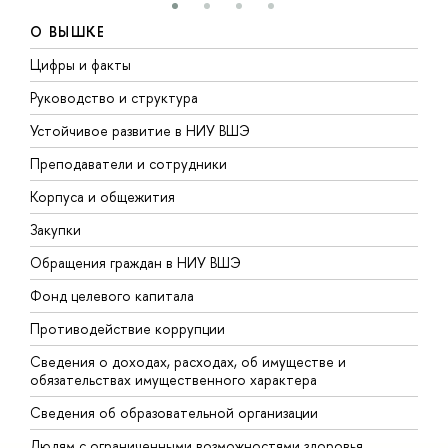
О ВЫШКЕ
Цифры и факты
Л
Руководство и структура
Д
Устойчивое развитие в НИУ ВШЭ
О
Преподаватели и сотрудники
П
Корпуса и общежития
В
Закупки
П
Обращения граждан в НИУ ВШЭ
А
Фонд целевого капитала
Д
Противодействие коррупции
Ц
Сведения о доходах, расходах, об имуществе и
Б
обязательствах имущественного характера
О
Сведения об образовательной организации
О
Людям с ограниченными возможностями здоровья