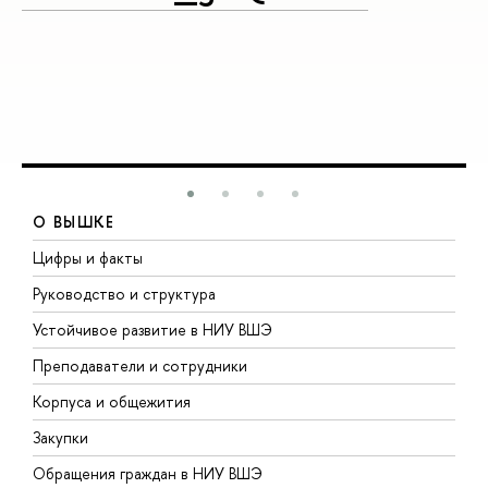
О ВЫШКЕ
Цифры и факты
Л
Руководство и структура
Д
Устойчивое развитие в НИУ ВШЭ
О
Преподаватели и сотрудники
П
Корпуса и общежития
В
Закупки
П
Обращения граждан в НИУ ВШЭ
А