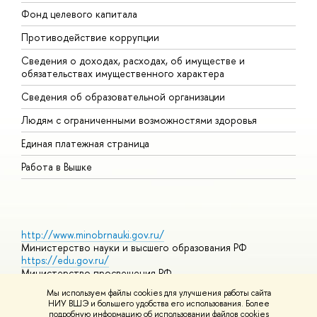
Фонд целевого капитала
Д
Противодействие коррупции
Ц
Сведения о доходах, расходах, об имуществе и
Б
обязательствах имущественного характера
О
Сведения об образовательной организации
О
Людям с ограниченными возможностями здоровья
Единая платежная страница
Работа в Вышке
http://www.minobrnauki.gov.ru/
Министерство науки и высшего образования РФ
https://edu.gov.ru/
Министерство просвещения РФ
https://elearning.hse.ru/mooc
Мы используем файлы cookies для улучшения работы сайта
Массовые открытые онлайн-курсы
НИУ ВШЭ и большего удобства его использования. Более
подробную информацию об использовании файлов cookies