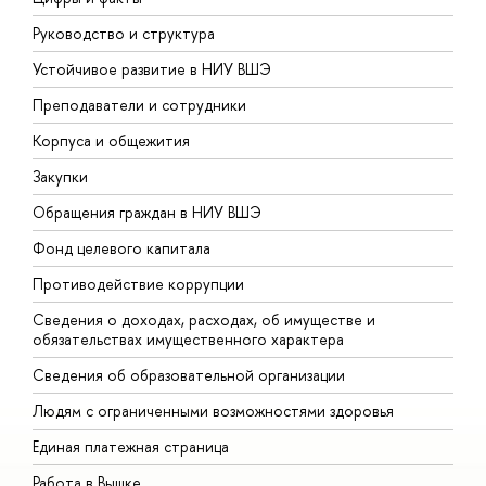
Руководство и структура
Д
Устойчивое развитие в НИУ ВШЭ
О
Преподаватели и сотрудники
П
Корпуса и общежития
В
Закупки
П
Обращения граждан в НИУ ВШЭ
А
Фонд целевого капитала
Д
Противодействие коррупции
Ц
Сведения о доходах, расходах, об имуществе и
Б
обязательствах имущественного характера
О
Сведения об образовательной организации
О
Людям с ограниченными возможностями здоровья
Единая платежная страница
Работа в Вышке