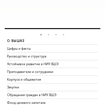
О ВЫШКЕ
Цифры и факты
Л
Руководство и структура
Д
Устойчивое развитие в НИУ ВШЭ
О
Преподаватели и сотрудники
П
Корпуса и общежития
В
Закупки
П
Обращения граждан в НИУ ВШЭ
А
Фонд целевого капитала
Д