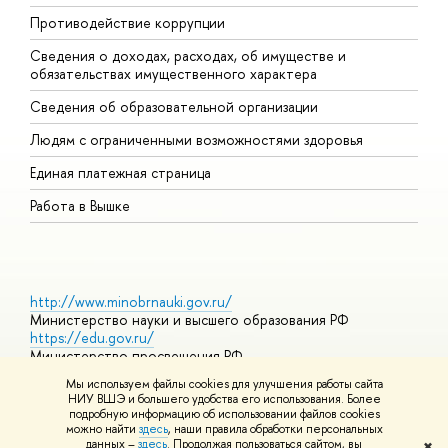
Противодействие коррупции
Ц
Сведения о доходах, расходах, об имуществе и
Б
обязательствах имущественного характера
О
Сведения об образовательной организации
О
Людям с ограниченными возможностями здоровья
Единая платежная страница
Работа в Вышке
http://www.minobrnauki.gov.ru/
Министерство науки и высшего образования РФ
https://edu.gov.ru/
Министерство просвещения РФ
https://elearning.hse.ru/mooc
Мы используем файлы cookies для улучшения работы сайта
Массовые открытые онлайн-курсы
НИУ ВШЭ и большего удобства его использования. Более
подробную информацию об использовании файлов cookies
можно найти
здесь
, наши правила обработки персональных
данных –
здесь
. Продолжая пользоваться сайтом, вы
✖