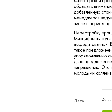
магистерской прог
обращать внимание
добавленную стоим
менеджеров ведущ
числе в период п
Перестройку проце
Минцифры выступае
аккредитованных. 
такое предложение
упорядочиванию си
дано предложение 
направлению. Это 
молодыми коллект
30 ав
Дата