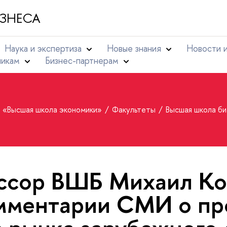
ЗНЕСА
Наука и экспертиза
Новые знания
Новости 
никам
Бизнес-партнерам
т «Высшая школа экономики»
Факультеты
Высшая школа б
ссор ВШБ Михаил Ко
мментарии СМИ о пр