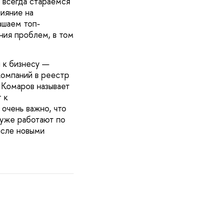
 всегда стараемся
лияние на
ашаем топ-
ия проблем, в том
 к бизнесу —
компаний в реестр
Комаров называет
 к
 очень важно, что
 уже работают по
исле новыми