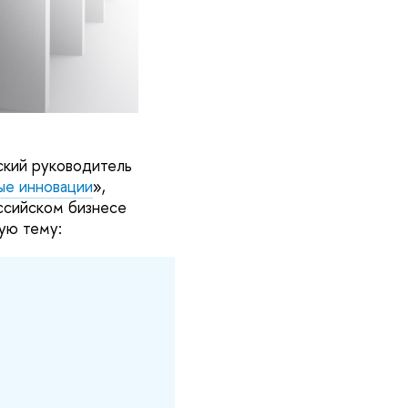
ский руководитель
ые инновации
»,
ссийском бизнесе
ную тему: