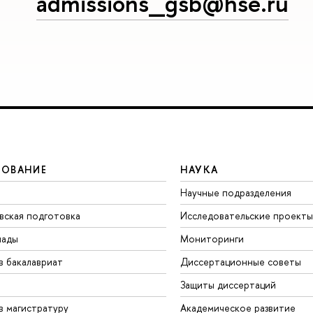
admissions_gsb@hse.ru
ЗОВАНИЕ
НАУКА
Научные подразделения
вская подготовка
Исследовательские проекты
иады
Мониторинги
в бакалавриат
Диссертационные советы
Защиты диссертаций
в магистратуру
Академическое развитие