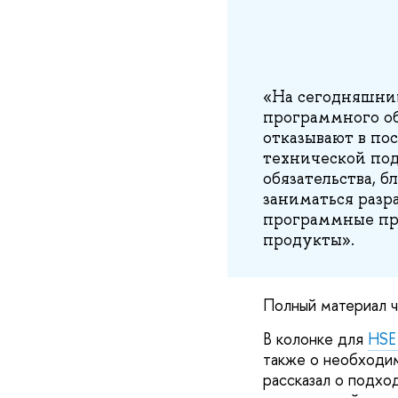
«На сегодняшний
программного об
отказывают в по
технической под
обязательства, 
заниматься разр
программные пр
продукты».
Полный материал 
В колонке для
HSE 
также о необходим
рассказал о подхо