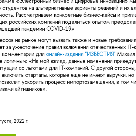
рамме «Электронный бизнес и цифровые инновации» мы
 студентов на альтернативные варианты решений и их в
ость. Рассматриваем конкретные бизнес-кейсы и пригл
их российских компаний поделиться опытом преодолен
рошедшей пандемии COVID-19».
ссов на рынке могут вызвать также и новые требования
т за ужесточение правил включения отечественных IT-
В комментарии для
онлайн-издания "ИЗВЕСТИЯ"
Михаил 
 логичным: «На мой взгляд, данные изменения приведут
туации со льготами для IT-компаний. С другой стороны,
включить стартапы, которые еще не имеют выручки, но
позволит ускорить процесс импортозамещения, в том ч
ивами айтишников».
густа, 2022 г.