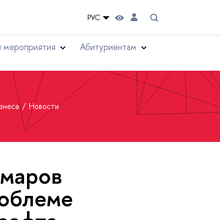
РУС
и мероприятия
Абитуриентам
изнеса
Новости
маров
облеме