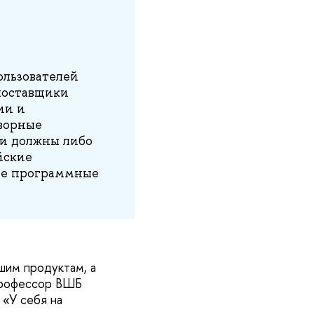
ользователей
поставщики
ии и
ворные
ии должны либо
йские
ые программные
шим продуктам, а
 профессор ВШБ
 «У себя на