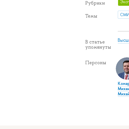
Эксп
Рубрики
СМ
Темы
Высш
В статье
упомянуты
Персоны
Кома
Миха
Миха