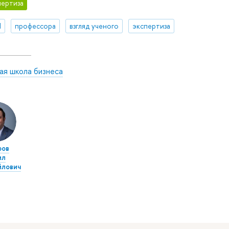
ертиза
И
профессора
взгляд ученого
экспертиза
ая школа бизнеса
ров
ил
йлович