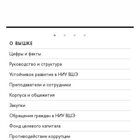
О ВЫШКЕ
Цифры и факты
Л
Руководство и структура
Д
Устойчивое развитие в НИУ ВШЭ
О
Преподаватели и сотрудники
П
Корпуса и общежития
В
Закупки
П
Обращения граждан в НИУ ВШЭ
А
Фонд целевого капитала
Д
Противодействие коррупции
Ц