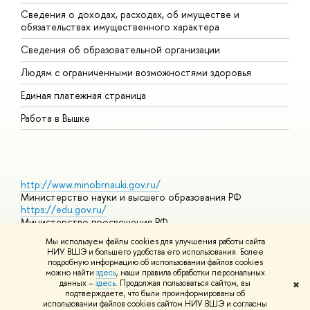
Сведения о доходах, расходах, об имуществе и
Б
обязательствах имущественного характера
О
Сведения об образовательной организации
О
Людям с ограниченными возможностями здоровья
Единая платежная страница
Работа в Вышке
http://www.minobrnauki.gov.ru/
Министерство науки и высшего образования РФ
https://edu.gov.ru/
Министерство просвещения РФ
https://elearning.hse.ru/mooc
Мы используем файлы cookies для улучшения работы сайта
Массовые открытые онлайн-курсы
НИУ ВШЭ и большего удобства его использования. Более
подробную информацию об использовании файлов cookies
можно найти
здесь
, наши правила обработки персональных
данных –
здесь
. Продолжая пользоваться сайтом, вы
✖
© НИУ ВШЭ 1993–2026
Адреса и контакты
Условия
подтверждаете, что были проинформированы об
использования материалов
Политика конфиденциальности
Карта
использовании файлов cookies сайтом НИУ ВШЭ и согласны
сайта