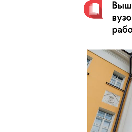
Выш
вузо
раб