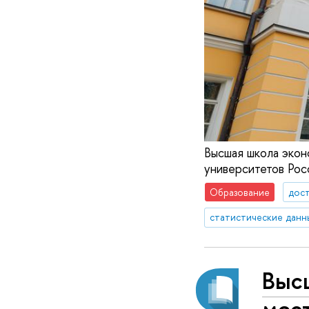
Высшая школа экон
университетов Росс
Образование
дос
статистические данн
Выс
мест