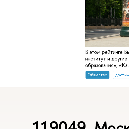
В этом рейтинге В
институт и другие
образования», «Ка
Общество
достиж
119049, Моск