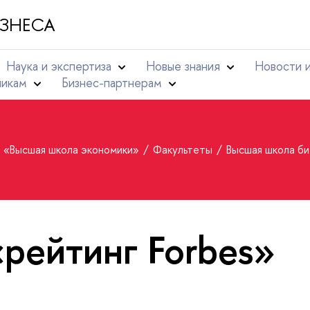
ЗНЕСА
Наука и экспертиза
Новые знания
Новости 
никам
Бизнес-партнерам
т «Высшая школа экономики»
Факультеты
Высшая школа б
«рейтинг Forbes»