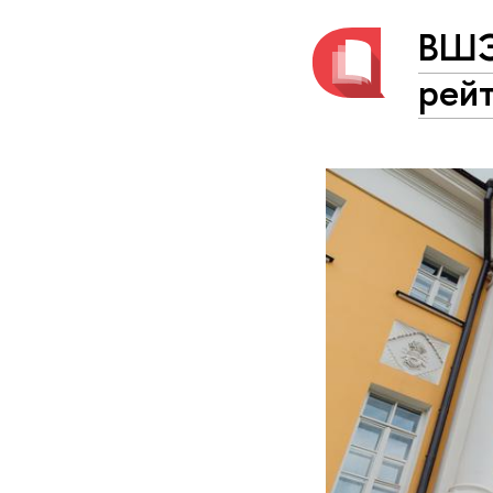
ВШЭ 
рейт