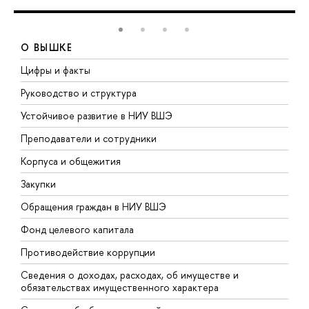
О ВЫШКЕ
Цифры и факты
Л
Руководство и структура
Д
Устойчивое развитие в НИУ ВШЭ
О
Преподаватели и сотрудники
П
Корпуса и общежития
В
Закупки
П
Обращения граждан в НИУ ВШЭ
А
Фонд целевого капитала
Д
Противодействие коррупции
Ц
Сведения о доходах, расходах, об имуществе и
Б
обязательствах имущественного характера
О