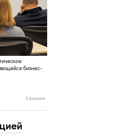
тическое
няющейся бизнес-
2 февраля
ацией