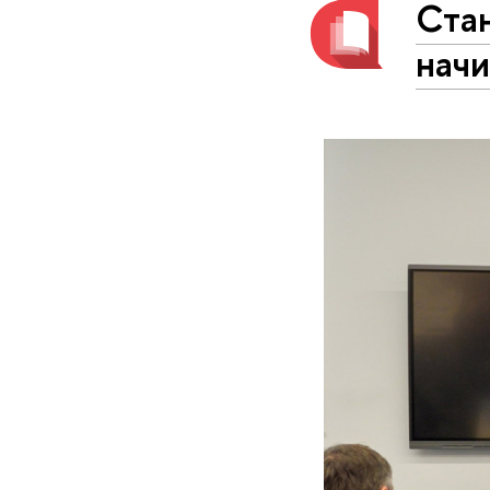
Ста
нач