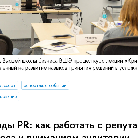
 Высшей школы бизнеса ВШЭ прошел курс лекций «Кри
ленный на развитие навыков принятия решений в услож
фессора
репортаж о событии
азование
ды PR: как работать с репут
еса и вниманием аудитории