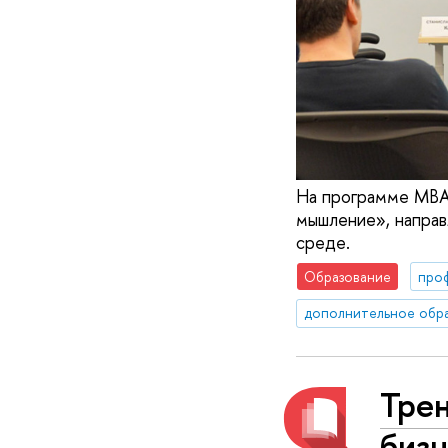
На программе MBA
мышление», направ
среде.
Образование
про
дополнительное обр
Трен
бизн