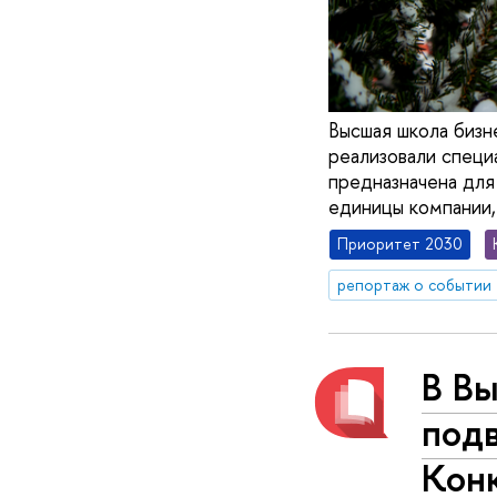
Высшая школа бизн
реализовали специ
предназначена для
единицы компании,
Приоритет 2030
репортаж о событии
В В
подв
Конк