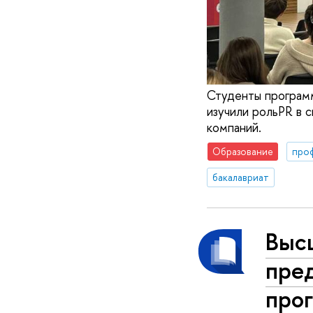
Студенты програм
изучили рольPR в 
компаний.
Образование
про
бакалавриат
Выс
пре
про