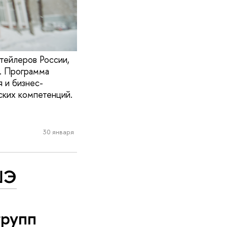
тейлеров России,
. Программа
 и бизнес-
ских компетенций.
30 января
ШЭ
групп