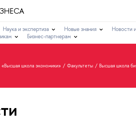
ЗНЕСА
Наука и экспертиза
Новые знания
Новости 
никам
Бизнес-партнерам
т «Высшая школа экономики»
Факультеты
Высшая школа би
ти