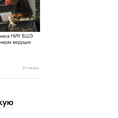
изнеса НИУ ВШЭ
имерах ведущих
30 января
кую