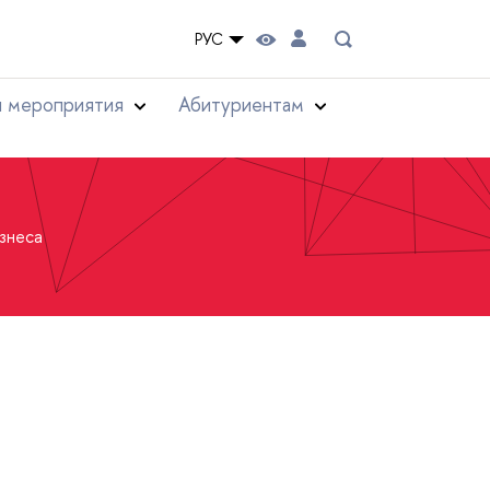
РУС
и мероприятия
Абитуриентам
знеса