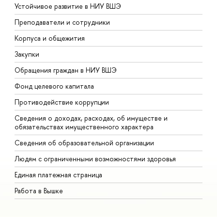
Устойчивое развитие в НИУ ВШЭ
О
Преподаватели и сотрудники
П
Корпуса и общежития
В
Закупки
П
Обращения граждан в НИУ ВШЭ
А
Фонд целевого капитала
Д
Противодействие коррупции
Ц
Сведения о доходах, расходах, об имуществе и
Б
обязательствах имущественного характера
О
Сведения об образовательной организации
О
Людям с ограниченными возможностями здоровья
Единая платежная страница
Работа в Вышке