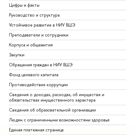
Цифры и факты
Л
Руководство и структура
Д
Устойчивое развитие в НИУ ВШЭ
О
Преподаватели и сотрудники
П
Корпуса и общежития
В
Закупки
П
Обращения граждан в НИУ ВШЭ
А
Фонд целевого капитала
Д
Противодействие коррупции
Ц
Сведения о доходах, расходах, об имуществе и
Б
обязательствах имущественного характера
О
Сведения об образовательной организации
О
Людям с ограниченными возможностями здоровья
Единая платежная страница