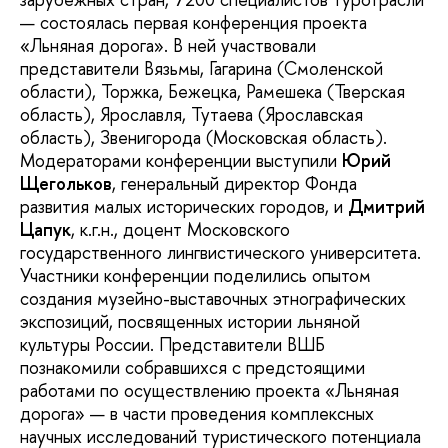
— состоялась первая конференция проекта
«Льняная дорога». В ней участвовали
представители Вязьмы, Гагарина (Смоленской
области), Торжка, Бежецка, Рамешека (Тверская
область), Ярославля, Тутаева (Ярославская
область), Звенигорода (Московская область).
Модераторами конференции выступили
Юрий
Щегольков
, генеральный директор Фонда
развития малых исторических городов, и
Дмитрий
Цапук
, к.г.н., доцент Московского
государственного лингвистического университета.
Участники конференции поделились опытом
создания музейно-выставочных этнографических
экспозиций, посвященных истории льняной
культуры России. Представители ВШБ
познакомили собравшихся с предстоящими
работами по осуществлению проекта «Льняная
дорога» — в части проведения комплексных
научных исследований туристического потенциала