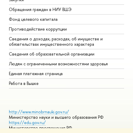
Обращения граждан в НИУ ВШЭ
А
Фонд целевого капитала
Д
Противодействие коррупции
Ц
Сведения о доходах, расходах, об имуществе и
Б
обязательствах имущественного характера
О
Сведения об образовательной организации
О
Людям с ограниченными возможностями здоровья
Единая платежная страница
Работа в Вышке
http://www.minobrnauki.gov.ru/
Министерство науки и высшего образования РФ
https://edu.gov.ru/
Министерство просвещения РФ