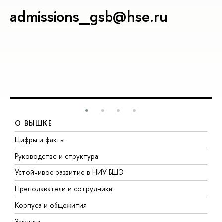
admissions_gsb@hse.ru
О ВЫШКЕ
Цифры и факты
Л
Руководство и структура
Д
Устойчивое развитие в НИУ ВШЭ
О
Преподаватели и сотрудники
П
Корпуса и общежития
В
Закупки
П