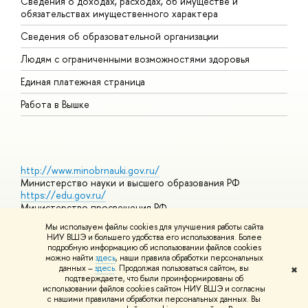
Сведения о доходах, расходах, об имуществе и
Б
обязательствах имущественного характера
О
Сведения об образовательной организации
О
Людям с ограниченными возможностями здоровья
Единая платежная страница
Работа в Вышке
http://www.minobrnauki.gov.ru/
Министерство науки и высшего образования РФ
https://edu.gov.ru/
Министерство просвещения РФ
https://elearning.hse.ru/mooc
Мы используем файлы cookies для улучшения работы сайта
Массовые открытые онлайн-курсы
НИУ ВШЭ и большего удобства его использования. Более
подробную информацию об использовании файлов cookies
можно найти
здесь
, наши правила обработки персональных
данных –
здесь
. Продолжая пользоваться сайтом, вы
✖
© НИУ ВШЭ 1993–2026
Адреса и контакты
Условия
подтверждаете, что были проинформированы об
использования материалов
Политика конфиденциальности
Карта
использовании файлов cookies сайтом НИУ ВШЭ и согласны
сайта
с нашими правилами обработки персональных данных. Вы
Шрифты HSE Sans и HSE Slab разработаны в
Школе дизайна НИУ