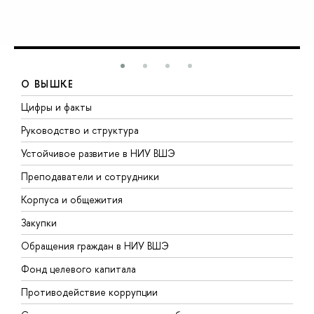
О ВЫШКЕ
Цифры и факты
Л
Руководство и структура
Д
Устойчивое развитие в НИУ ВШЭ
О
Преподаватели и сотрудники
П
Корпуса и общежития
В
Закупки
П
Обращения граждан в НИУ ВШЭ
А
Фонд целевого капитала
Д
Противодействие коррупции
Ц