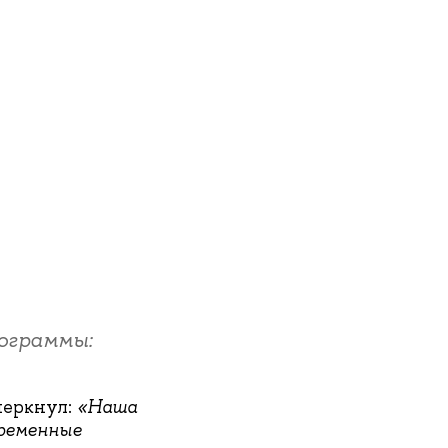
ограммы:
черкнул:
«Наша
ременные