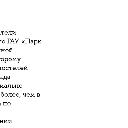
атели
го ГАУ «Парк
нной
торому
постелей
нда
циально
более, чем в
а по
У
ении