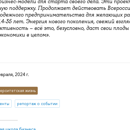
изнес-модели для старта своего дела. Эти прое
ную поддержку. Продолжает действовать Всеросс
одежного предпринимательства для желающих ра
14-35 лет. Энергия нового поколения, свежий взгл
тивность – всё это, безусловно, даст свои плоды
кономики в целом».
враля, 2024 г.
ерситетская жизнь
денты
репортаж о событии
ая школа бизнеса