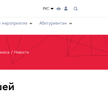
РУС
и мероприятия
Абитуриентам
изнеса
Новости
шей