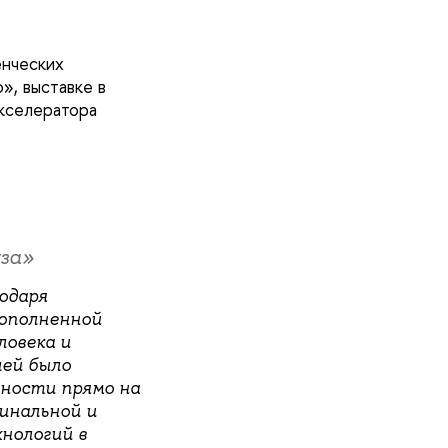
енческих
», выставке в
акселератора
за»
одаря
дополненной
ловека и
лей было
ьности прямо на
гинальной и
нологий в