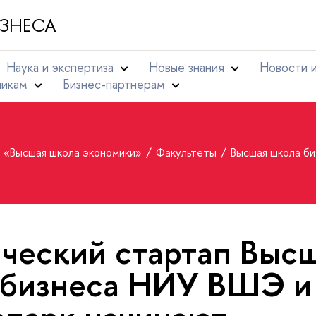
ЗНЕСА
Наука и экспертиза
Новые знания
Новости 
никам
Бизнес-партнерам
т «Высшая школа экономики»
Факультеты
Высшая школа б
ческий стартап Выс
 бизнеса НИУ ВШЭ и