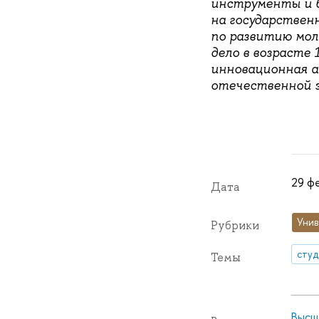
инструменты и б
на государствен
по развитию мол
дело в возрасте 
инновационная ак
отечественной э
29 фе
Дата
Унив
Рубрики
сту
Темы
Высш