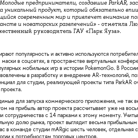
. Молодые предприниматели, создавшие ParkAR, з
за уникальный продукт, который обязательно впи
ийся современным мир и привлечет внимание по
анств и новаторских развлечений»
- отметила Л
жественный руководитель ГАУ «Парк Яуза».
ирают популярность и активно используются потребите
 маски в соцсетях, в пространстве виртуальных конфер
пулярных мобильных игр в истории PokemonGo. В России
 вовлечены в разработку и внедрение AR-технологий, п
нциал для студии, реализующей проекты типа ParkAR оч
 проекта.
имые для запуска коммерческого приложения, не так в
этом на прибыль автор проекта рассчитывает уже на вос
вии сотрудничества с 14 парками к этому моменту. Учит
льную долю рынка, проект выглядит весьма прибыльным
час в команде студии mARgic шесть человек, отдельная 
огии к потребностям торговых центров.