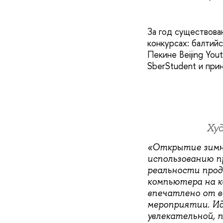
За год существова
конкурсах: балтий
Пекине Beijing You
SberStudent и прин
Ху
«Открытие зимне
использованию п
реальности прод
компьютера на к
впечатлено от в
мероприятии. Ид
увлекательной, 