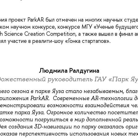
ния проект ParkAR был отмечен на многих научных студ
ском научном конкурсе, конкурсе МГУ «Ученые будущего
th Science Creation Competition, а также вышел в финал 
ял участие в реалити-шоу «Гонка стартапов».
Людмила Ралдугина
дожественный руководитель ГАУ «Парк Яу
го сезона в парке Яуза стало незабываемым, благ
риложения ParkAR. Современные AR-технологии 
емонстрировали возможности взаимодействия че
атке парка Яуза. Огромное количество посетите
озможности погрузиться в мир дополненной реал
ея создания 3D-навигации по парку оказалась ори
показав перспективность использования новых тех