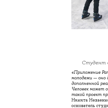
Cтудент 
«Приложение Par
молодежи — оно 
дополненной ре
Человек может о
такой проект пр
Никита Нехаенко
основатель студ