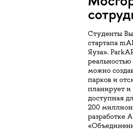
Мосгор
сотруд
Студенты Вы
стартапа mAR
Яуза». Park
реальностью 
можно создав
парков и отс
планирует и 
доступная дл
200 миллионо
разработке 
«Объединенн