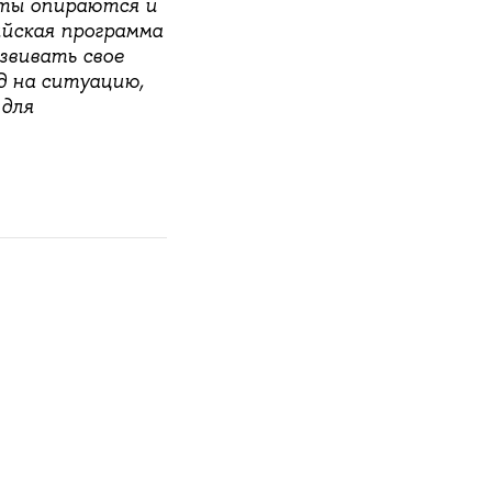
кты опираются и
ийская программа
звивать свое
яд на ситуацию,
 для