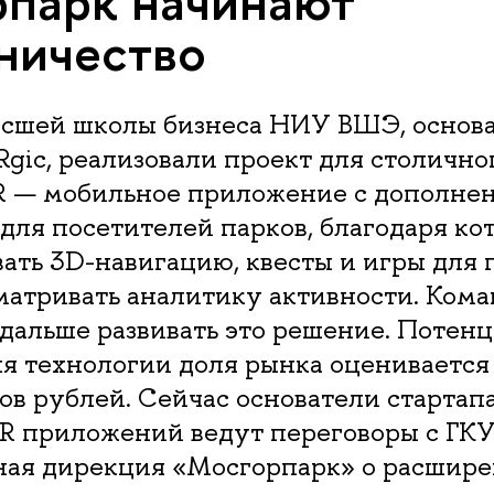
парк начинают
ничество
сшей школы бизнеса НИУ ВШЭ, основ
gic, реализовали проект для столично
AR — мобильное приложение с дополне
для посетителей парков, благодаря ко
ать 3D-навигацию, квесты и игры для 
матривать аналитику активности. Кома
дальше развивать это решение. Потен
я технологии доля рынка оценивается 
в рублей. Сейчас основатели стартап
AR приложений ведут переговоры с ГК
ая дирекция «Мосгорпарк» о расшир