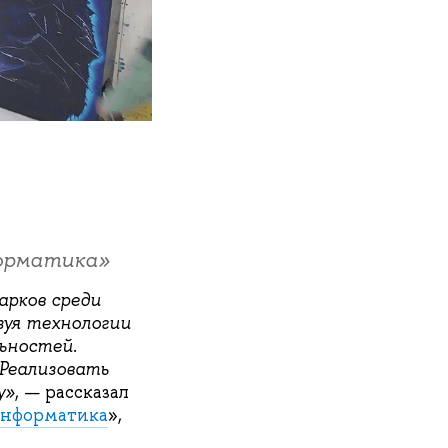
орматика»
арков среди
зуя технологии
ьностей.
 Реализовать
у»
, — рассказал
информатика
»,