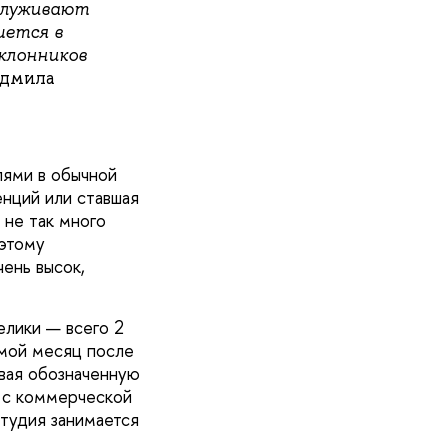
аслуживают
шется в
клонников
юдмила
лями в обычной
енций или ставшая
 не так много
оэтому
ень высок,
елики — всего 2
ьмой месяц после
ывая обозначенную
 с коммерческой
студия занимается