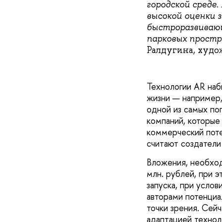
городской среде
высокой оценки 
быстроразвивающ
парковых простр
Ралдугина, худо
Технологии AR наб
жизни — например,
одной из самых по
компаний, которые
коммерческий поте
считают создатели
Вложения, необход
млн. рублей, при 
запуска, при усло
авторами потенциа
точки зрения. Сей
адаптацией технол