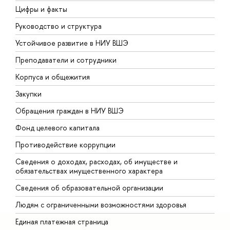
Цифры и факты
Л
Руководство и структура
Д
Устойчивое развитие в НИУ ВШЭ
О
Преподаватели и сотрудники
П
Корпуса и общежития
В
Закупки
П
Обращения граждан в НИУ ВШЭ
А
Фонд целевого капитала
Д
Противодействие коррупции
Ц
Сведения о доходах, расходах, об имуществе и
Б
обязательствах имущественного характера
О
Сведения об образовательной организации
О
Людям с ограниченными возможностями здоровья
Единая платежная страница