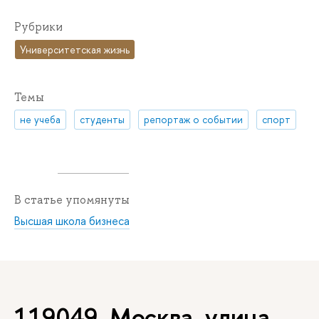
Рубрики
Университетская жизнь
Темы
не учеба
студенты
репортаж о событии
спорт
В статье упомянуты
Высшая школа бизнеса
119049, Москва, улица