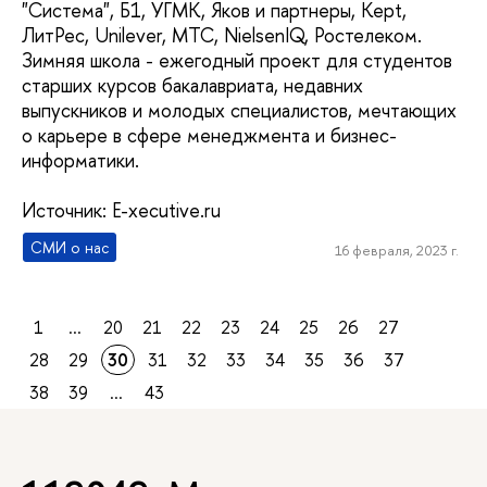
"Система", Б1, УГМК, Яков и партнеры, Kept,
ЛитРес, Unilever, МТС, NielsenIQ, Ростелеком.
Зимняя школа - ежегодный проект для студентов
старших курсов бакалавриата, недавних
выпускников и молодых специалистов, мечтающих
о карьере в сфере менеджмента и бизнес-
информатики.
Источник: E-xecutive.ru
СМИ о нас
16 февраля, 2023 г.
1
...
20
21
22
23
24
25
26
27
28
29
30
31
32
33
34
35
36
37
38
39
...
43