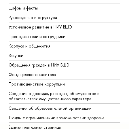
Цифры и факты
Л
Руководство и структура
Д
Устойчивое развитие в НИУ ВШЭ
О
Преподаватели и сотрудники
П
Корпуса и общежития
В
Закупки
П
Обращения граждан в НИУ ВШЭ
А
Фонд целевого капитала
Д
Противодействие коррупции
Ц
Сведения о доходах, расходах, об имуществе и
Б
обязательствах имущественного характера
О
Сведения об образовательной организации
О
Людям с ограниченными возможностями здоровья
Единая платежная страница