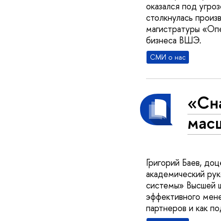
оказался под угроз
столкнулась произ
магистратуры «Оп
бизнеса ВШЭ.
СМИ о нас
«Сна
мас
Григорий Баев, до
академический ру
системы» Высшей ш
эффективного мене
партнеров и как п