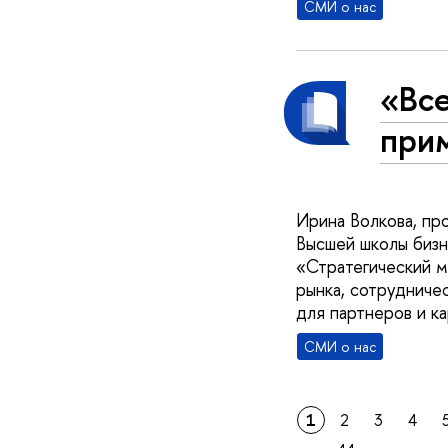
СМИ о нас
«Все
при
Ирина Волкова, п
Высшей школы биз
«Стратегический м
рынка, сотрудниче
для партнеров и к
СМИ о нас
1
2
3
4