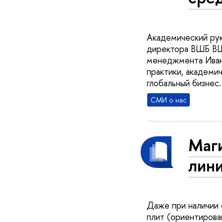
Академический ру
директора ВШБ ВШ
менеджмента Иван
практики, академи
глобальный бизнес.
СМИ о нас
Маг
лин
Даже при наличии 
плит (ориентирова