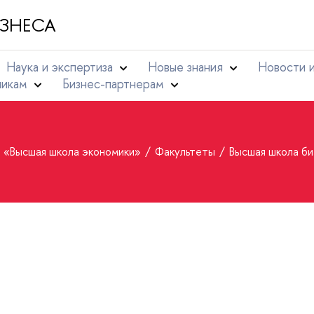
ЗНЕСА
Наука и экспертиза
Новые знания
Новости 
никам
Бизнес-партнерам
т «Высшая школа экономики»
Факультеты
Высшая школа би