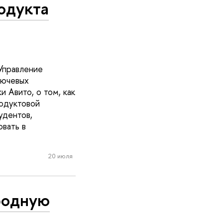
одукта
Управление
лючевых
 Авито, о том, как
одуктовой
удентов,
овать в
20 июля
родную