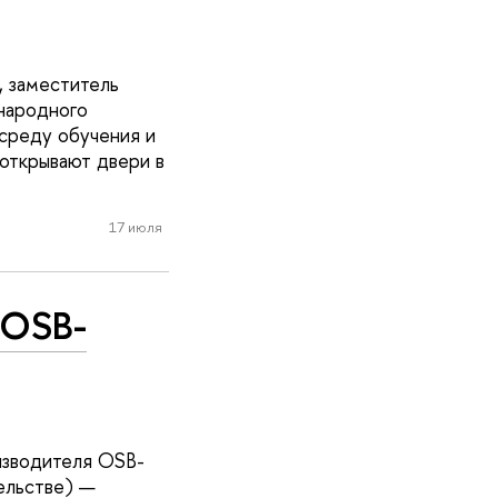
 заместитель
народного
среду обучения и
 открывают двери в
17 июля
 OSB-
изводителя OSB-
ельстве) —