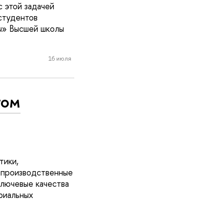
с этой задачей
студентов
ы» Высшей школы
16 июля
том
тики,
 производственные
лючевые качества
риальных