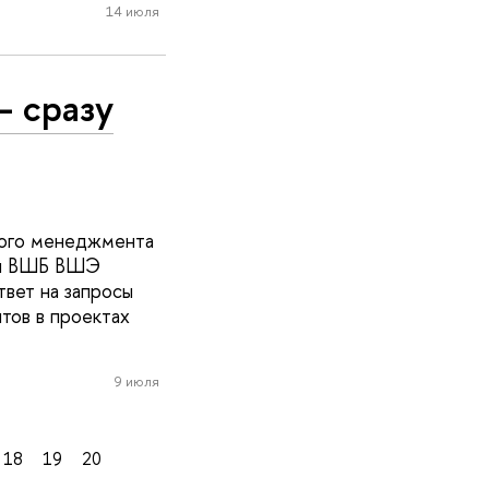
14 июля
— сразу
ного менеджмента
мы ВШБ ВШЭ
твет на запросы
тов в проектах
9 июля
18
19
20