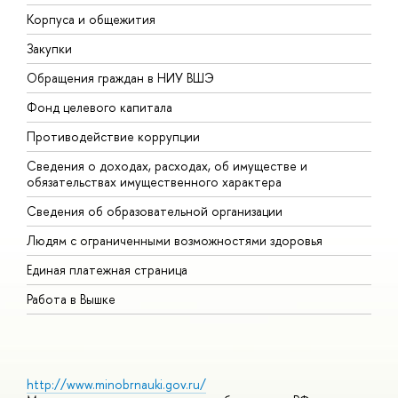
Корпуса и общежития
В
Закупки
П
Обращения граждан в НИУ ВШЭ
А
Фонд целевого капитала
Д
Противодействие коррупции
Ц
Сведения о доходах, расходах, об имуществе и
Б
обязательствах имущественного характера
О
Сведения об образовательной организации
О
Людям с ограниченными возможностями здоровья
Единая платежная страница
Работа в Вышке
http://www.minobrnauki.gov.ru/