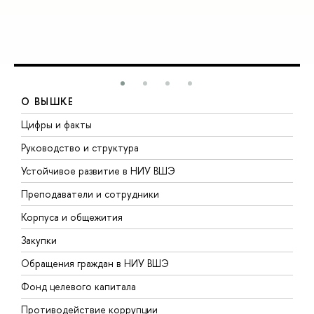
О ВЫШКЕ
Цифры и факты
Л
Руководство и структура
Д
Устойчивое развитие в НИУ ВШЭ
О
Преподаватели и сотрудники
П
Корпуса и общежития
В
Закупки
П
Обращения граждан в НИУ ВШЭ
А
Фонд целевого капитала
Д
Противодействие коррупции
Ц