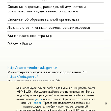
Сведения о доходах, расходах, об имуществе и
Б
обязательствах имущественного характера
О
Сведения об образовательной организации
О
Людям с ограниченными возможностями здоровья
Единая платежная страница
Работа в Вышке
http://www.minobrnauki.gov.ru/
Министерство науки и высшего образования РФ
https://edu.gov.ru/
Министерство просвещения РФ
https://elearning.hse.ru/mooc
Мы используем файлы cookies для улучшения работы сайта
Массовые открытые онлайн-курсы
НИУ ВШЭ и большего удобства его использования. Более
подробную информацию об использовании файлов cookies
можно найти
здесь
, наши правила обработки персональных
данных –
здесь
. Продолжая пользоваться сайтом, вы
✖
© НИУ ВШЭ 1993–2026
Адреса и контакты
Условия
подтверждаете, что были проинформированы об
использования материалов
Политика конфиденциальности
Карта
использовании файлов cookies сайтом НИУ ВШЭ и согласны